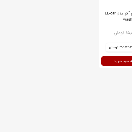
کارواش شارژی آکو مدل EL-car
wash
تومان
3,95 تومانی
ه سبد خرید