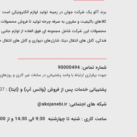
​​​​​​​برند آکو یک شرکت جوان در زمینه تولید لوازم الکترونیکی اس
کالاهای باکیفیت و مقرون به صرفه چرخه تولید تا فروش محصولات خ
محصولات این شرکت شامل مجموعه ای فوق العاده از لوازم جانبی ت
فندکی، کابل های انتقال دیتا، شارژرهای دیواری و کابل های انتقال
شماره تماس: 90000494
​​جهت برقراری ارتباط با واحد پشتیبانی در ساعات غیر کاری و روزهای تعطیل فقط از ط
پشتیبانی خدمات پس از فروش (واتس آپ) و (ایتا) :
09907733407
شبکه های اجتماعی:
akojanebi.ir@
ساعت کاری : شنبه تا چهارشنبه 9:30 الی 14:30 و از 00: 15 الی 17:00 , پنج شنبه 9:30 الی 13