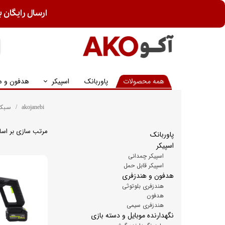
ارسال رایگان ب
همه محصولات
پاوربانک
اسپیکر
هدفون و ه
akojanebi
سبک 
مرتب سازی بر اس
پاوربانک
اسپیکر
اسپیکر چمدانی
اسپیکر قابل حمل
هدفون و هندزفری
هندزفری بلوتوثی
هدفون
هندزفری سیمی
نگهدارنده موبایل و دسته بازی