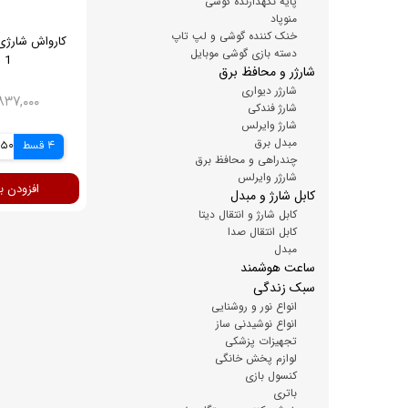
پایه نگهدارنده گوشی
منوپاد
خنک کننده گوشی و لپ تاپ
دسته بازی گوشی موبایل
 1
شارژر و محافظ برق
شارژر دیواری
۱۵,۸۳۷,۰۰۰ 
شارژ فندکی
شارژ وایرلس
مبدل برق
4 قسط
9,250
چندراهی و محافظ برق
شارژر وایرلس
افزودن ب
کابل شارژ و مبدل
کابل شارژ و انتقال دیتا
کابل انتقال صدا
مبدل
ساعت هوشمند
سبک زندگی
انواع نور و روشنایی
انواع نوشیدنی ساز
تجهیزات پزشکی
لوازم پخش خانگی
کنسول بازی
باتری