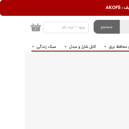
AKOF
جستجو
ورود
/
ثبت نام
۰
حساب کاربری من
و محافظ برق
کابل شارژ و مبدل
سبک زندگی
تغییر گذر واژه
سفارشات
خروج از حساب
کاربری