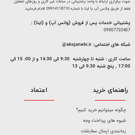
​​جهت برقراری ارتباط با واحد پشتیبانی در ساعات غیر کاری و روزهای تعطیل
فقط از طریق واتس آپ یا ایتا با شماره 09914118710 اقدام فرمایید.
پشتیبانی خدمات پس از فروش (واتس آپ) و (ایتا) :
09907733407
شبکه های اجتماعی:
akojanebi.ir@
ساعت کاری : شنبه تا چهارشنبه 9:30 الی 14:30 و از 00: 15 الی
17:00 , پنج شنبه 9:30 الی 13
​راهنمای خرید
اعتماد
چگونه میتوانیم خرید کنیم؟
شیوه های پرداخت وجه
زمانبندی ارسال سفارشات