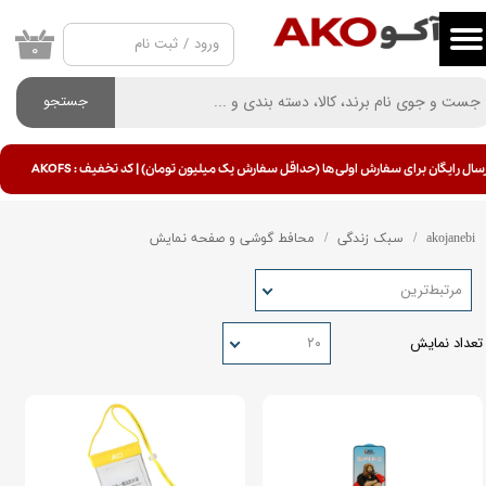
ورود
/
ثبت نام
حساب کاربری من
۰
تغییر گذر واژه
جستجو
سفارشات
سال رایگان برای سفارش اولی ها (حداقل سفارش یک میلیون تومان) | کد تخفیف : AKOFS
خروج از حساب کاربری
akojanebi
سبک زندگی
محافط گوشی و صفحه نمایش
مرتبط‌ترین
تعداد نمایش
۲۰