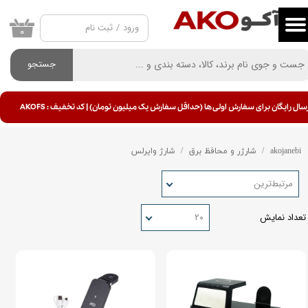
ورود
/
ثبت نام
حساب کاربری من
۰
تغییر گذر واژه
جستجو
سفارشات
سال رایگان برای سفارش اولی ها (حداقل سفارش یک میلیون تومان) | کد تخفیف : AKOFS
خروج از حساب کاربری
akojanebi
شارژر و محافظ برق
شارژ وایرلس
مرتبط‌ترین
تعداد نمایش
۲۰