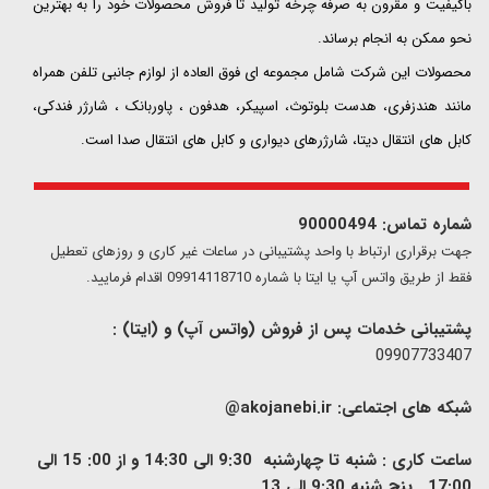
باکیفیت و مقرون به صرفه چرخه تولید تا فروش محصولات خود را به بهترین
نحو ممکن به انجام برساند.
محصولات این شرکت شامل مجموعه ای فوق العاده از لوازم جانبی تلفن همراه
مانند هندزفری، هدست بلوتوث، اسپیکر، هدفون ، پاوربانک ، شارژر فندکی،
کابل های انتقال دیتا، شارژرهای دیواری و کابل های انتقال صدا است.
شماره تماس: 90000494
​​جهت برقراری ارتباط با واحد پشتیبانی در ساعات غیر کاری و روزهای تعطیل
فقط از طریق واتس آپ یا ایتا با شماره 09914118710 اقدام فرمایید.
پشتیبانی خدمات پس از فروش (واتس آپ) و (ایتا) :
09907733407
شبکه های اجتماعی:
akojanebi.ir@
ساعت کاری : شنبه تا چهارشنبه 9:30 الی 14:30 و از 00: 15 الی
17:00 , پنج شنبه 9:30 الی 13