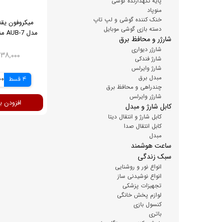
پایه نگهدارنده گوشی
منوپاد
خنک کننده گوشی و لپ تاپ
میکروفون یقه
دسته بازی گوشی موبایل
مدل AUB-7 مناسب تولید محتوا
شارژر و محافظ برق
شارژر دیواری
۲,۸۳۸,۰۰۰ ت
شارژ فندکی
شارژ وایرلس
مبدل برق
4 قسط
500
چندراهی و محافظ برق
شارژر وایرلس
افزودن ب
کابل شارژ و مبدل
کابل شارژ و انتقال دیتا
کابل انتقال صدا
مبدل
ساعت هوشمند
سبک زندگی
انواع نور و روشنایی
انواع نوشیدنی ساز
تجهیزات پزشکی
لوازم پخش خانگی
کنسول بازی
باتری