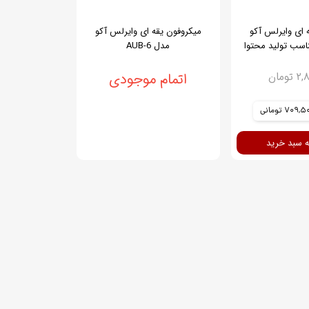
 ای وایرلس آکو
میکروفون یقه ای وایرلس آکو
مدل AUB-6
ومان
اتمام موجودی
709, تومانی
ه سبد خرید