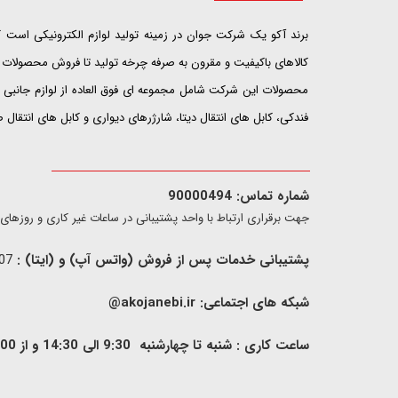
​​​​​​​برند آکو یک شرکت جوان در زمینه تولید لوازم الکترونیکی اس
کالاهای باکیفیت و مقرون به صرفه چرخه تولید تا فروش محصولات خ
محصولات این شرکت شامل مجموعه ای فوق العاده از لوازم جانبی ت
فندکی، کابل های انتقال دیتا، شارژرهای دیواری و کابل های انتقال
شماره تماس: 90000494
​​جهت برقراری ارتباط با واحد پشتیبانی در ساعات غیر کاری و روزهای تعطیل فقط از ط
پشتیبانی خدمات پس از فروش (واتس آپ) و (ایتا) :
09907733407
شبکه های اجتماعی:
akojanebi.ir@
ساعت کاری : شنبه تا چهارشنبه 9:30 الی 14:30 و از 00: 15 الی 17:00 , پنج شنبه 9:30 الی 13