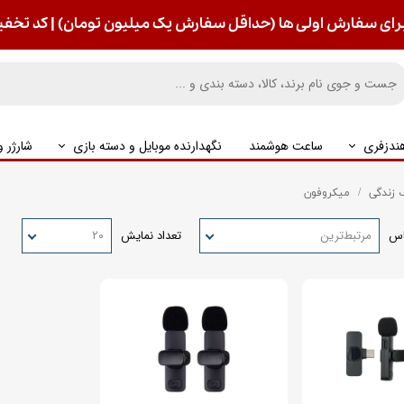
رای سفارش اولی ها (حداقل سفارش یک میلیون تومان) | کد تخفیف : S
ندزفری
ساعت هوشمند
نگهدارنده موبایل و دسته بازی
شارژر 
زندگی
میکروفون
اس
مرتبط‌ترین
تعداد نمایش
۲۰