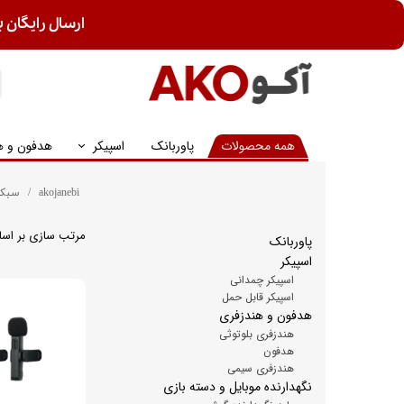
ارسال رایگان ب
همه محصولات
پاوربانک
اسپیکر
هدفون و ه
akojanebi
سبک 
مرتب سازی بر اس
پاوربانک
اسپیکر
اسپیکر چمدانی
اسپیکر قابل حمل
هدفون و هندزفری
هندزفری بلوتوثی
هدفون
هندزفری سیمی
نگهدارنده موبایل و دسته بازی