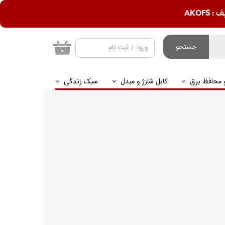
AKOF
جستجو
ورود
/
ثبت نام
۰
حساب کاربری من
و محافظ برق
کابل شارژ و مبدل
سبک زندگی
تغییر گذر واژه
سفارشات
خروج از حساب
کاربری