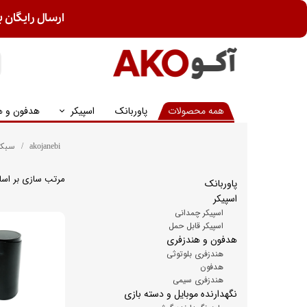
ارسال رایگان ب
همه محصولات
پاوربانک
اسپیکر
هدفون و ه
akojanebi
سبک 
مرتب سازی بر اس
پاوربانک
اسپیکر
اسپیکر چمدانی
اسپیکر قابل حمل
هدفون و هندزفری
هندزفری بلوتوثی
هدفون
هندزفری سیمی
نگهدارنده موبایل و دسته بازی