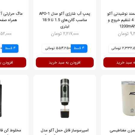
ند نوشیدنی آکو
پمپ آب شارژی آکو مدل APO-1
مدل APO-2 با 4 تنظیم خروج و
مناسب گالن‌های 1.5 تا 18.9
همراه صفحه
لیتری
ومان
۲,۲۱۷,۰۰۰ تومان
۲,۶۵۲,۰۰۰ ت
2,33 تومانی
4 قسط
554,250 تومانی
4 قسط
000
ه سبد خرید
افزودن به سبد خرید
افزودن ب
مزن مغناطیسی
اسپرسوساز قابل حمل آکو مدل
مخلوط کن قا