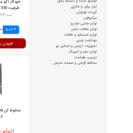
خوشبو کننده و دستگاه بخور
ابزار برقی و شارژی
ظر
گیرنده بلوتوثی
استیل 
۳,۷۲۳,۰۰۰ ت
میکروفون
لوازم جانبی خودرو
لوازم نظافت لباس
4 قسط
750
لوازم شستشو و نظافت
بهداشت فردی
افزودن ب
تجهیزات آرایش و استایل مو
لوازم سفر و کمپینگ
دوربین هوشمند
محافط گوشی و صفحه نمایش
مخلوط کن قاب
-2
اتمام 