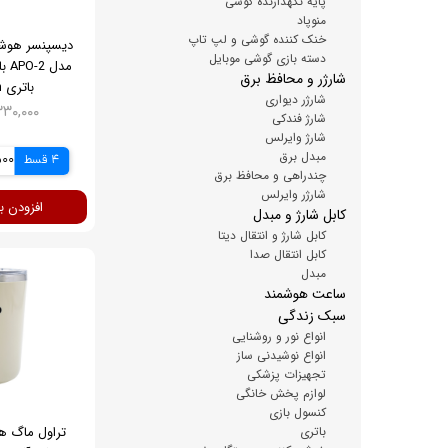
پایه نگهدارنده گوشی
منوپاد
خنک کننده گوشی و لپ تاپ
دیسپنسر هوشم
دسته بازی گوشی موبایل
شارژر و محافظ برق
باتری 1200mAh
شارژر دیواری
۹,۳۳۰,۰۰۰ ت
شارژ فندکی
شارژ وایرلس
مبدل برق
4 قسط
2,500
چندراهی و محافظ برق
شارژر وایرلس
افزودن ب
کابل شارژ و مبدل
کابل شارژ و انتقال دیتا
کابل انتقال صدا
مبدل
ساعت هوشمند
سبک زندگی
انواع نور و روشنایی
انواع نوشیدنی ساز
تجهیزات پزشکی
لوازم پخش خانگی
کنسول بازی
باتری
تراول ماگ ه