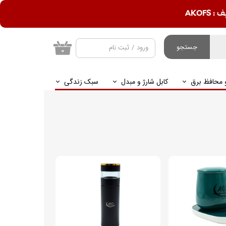
AKOF
جستجو
ورود
/
ثبت نام
۰
حساب کاربری من
و محافظ برق
کابل شارژ و مبدل
سبک زندگی
تغییر گذر واژه
سفارشات
خروج از حساب
کاربری