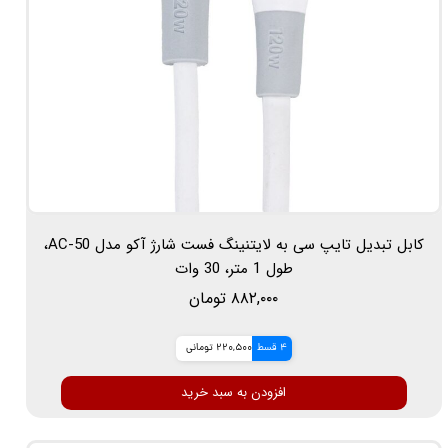
کابل تبدیل تایپ سی به لایتنینگ فست شارژ آکو مدل AC-50،
طول 1 متر، 30 وات
۸۸۲,۰۰۰ تومان
4 قسط
220,500 تومانی
افزودن به سبد خرید