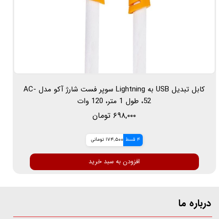
کابل تبدیل USB به Lightning سوپر فست شارژ آکو مدل AC-
52، طول 1 متر، 120 وات
۶۹۸,۰۰۰ تومان
4 قسط
174,500 تومانی
افزودن به سبد خرید
درباره ما