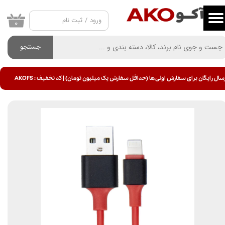
ورود
/
ثبت نام
حساب کاربری من
۰
تغییر گذر واژه
جستجو
سفارشات
سال رایگان برای سفارش اولی ها (حداقل سفارش یک میلیون تومان) | کد تخفیف : AKOFS
خروج از حساب کاربری