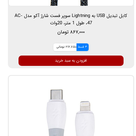
کابل تبدیل USB به Lightning سوپر فست شارژ آکو مدل AC-
47، طول 1 متر، 20وات
۸۶۷,۰۰۰ تومان
4 قسط
216,750 تومانی
افزودن به سبد خرید