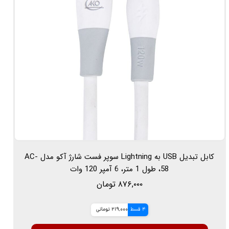
کابل تبدیل USB به Lightning سوپر فست شارژ آکو مدل AC-
58، طول 1 متر، 6 آمپر 120 وات
۸۷۶,۰۰۰ تومان
4 قسط
219,000 تومانی