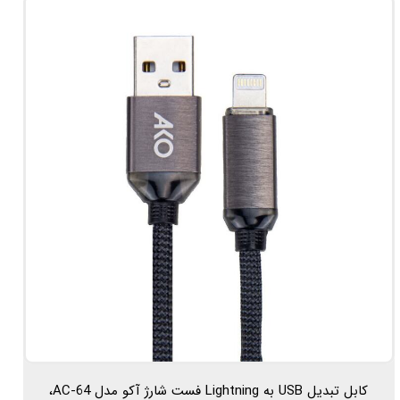
کابل تبدیل USB به Lightning فست شارژ آکو مدل AC-64،