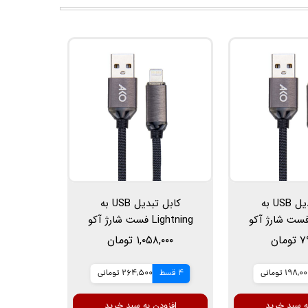
کابل تبدیل USB به
کابل تبدیل USB به
Lightni فست شارژ آکو
Lightning فست شارژ آکو
مدل AC-64، طول 1 متر، 2.4
مدل AC-66، طول 2 متر، 2.4
مان
۱,۰۵۸,۰۰۰ تومان
مپر
آمپر
198,0 تومانی
4 قسط
264,500 تومانی
ه سبد خرید
افزودن به سبد خرید