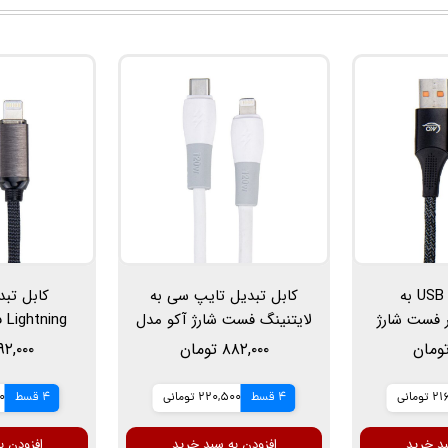
کابل تبدیل USB به
کابل تبدیل تایپ سی به
Li سوپر فست شارژ
لایتنینگ فست شارژ آکو مدل
ng
آکو مدل AC-47، طول 1 متر،
AC-50، طول 1 متر، 30 وات
۸۸۲,۰۰۰ تومان
۷۹۲,۰۰۰ تو
آ
ومانی
4 قسط
220,500 تومانی
4 قسط
00
بد خرید
افزودن به سبد خرید
افزودن ب