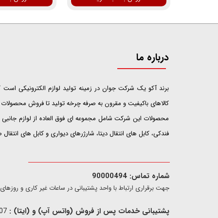
درباره ما
​​​​​​​برند آکو یک شرکت جوان در زمینه تولید لوازم الکترونیکی اس
کالاهای باکیفیت و مقرون به صرفه چرخه تولید تا فروش محصولات خ
محصولات این شرکت شامل مجموعه ای فوق العاده از لوازم جانبی ت
فندکی، کابل های انتقال دیتا، شارژرهای دیواری و کابل های انتقال
شماره تماس: 90000494
​​جهت برقراری ارتباط با واحد پشتیبانی در ساعات غیر کاری و روزهای تعطیل فقط از ط
پشتیبانی خدمات پس از فروش (واتس آپ) و (ایتا) :
09907733407