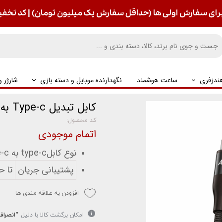
رای سفارش اولی ها (حداقل سفارش یک میلیون تومان) | کد تخفیف : S
ندزفری
ساعت هوشمند
نگهدارنده موبایل و دسته بازی
شارژر 
کابل تبدیل Type-c به Type-c آکو مدل AC-93
کد محصول:
اتمام موجودی
نوع کابلtype-c به type-c
پشتیبانی جریان
تا حدود ۶ آمپ
افزودن به علاقه مندی ها
امکان برگشت کالا با دلیل
"انصراف