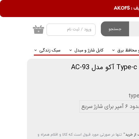
AKOF
جستجو
ورود
/
ثبت نام
۰
حساب کاربری من
و محافظ برق
کابل شارژ و مبدل
سبک زندگی
تغییر گذر واژه
سفارشات
خروج از حساب
کاربری
ر برای شارژ سریع
 از خرید"
تنها در صورتی مورد قبول است که کالا و اقلام همراه و