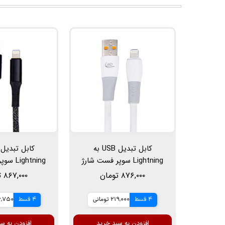
کابل تبدیل USB به
Lightning سوپر فست شارژ
ghtning
آکو مدل AC-58، طول 1 متر،
۸۷۶,۰۰۰ تومان
۸۶۷,۰۰۰ تومان
6 آمپر 120 وات
20وات
4 قسط
219,000 تومانی
4 قسط
216,750 ت
افزودن به سبد خرید
افزودن به س