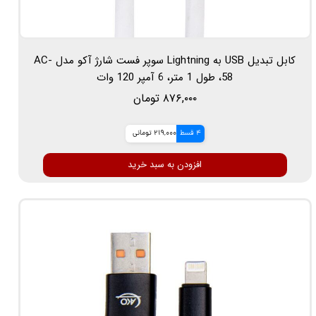
کابل تبدیل USB به Lightning سوپر فست شارژ آکو مدل AC-
58، طول 1 متر، 6 آمپر 120 وات
۸۷۶,۰۰۰ تومان
4 قسط
219,000 تومانی
افزودن به سبد خرید