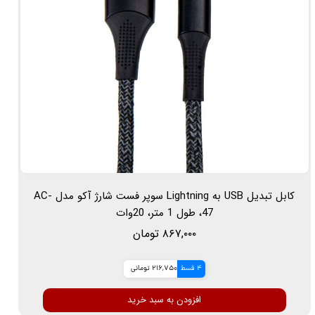
کابل تبدیل USB به Lightning سوپر فست شارژ آکو مدل AC-
47، طول 1 متر، 20وات
۸۶۷,۰۰۰ تومان
4 قسط
216,750 تومانی
افزودن به سبد خرید