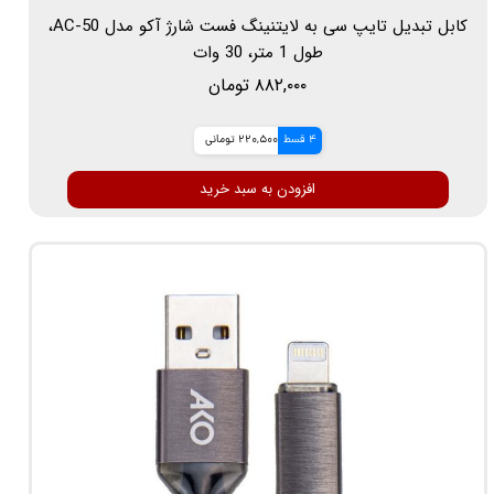
کابل تبدیل تایپ سی به لایتنینگ فست شارژ آکو مدل AC-50،
طول 1 متر، 30 وات
۸۸۲,۰۰۰ تومان
4 قسط
220,500 تومانی
افزودن به سبد خرید