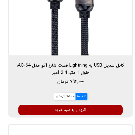
کابل تبدیل USB به Lightning فست شارژ آکو مدل AC-64،
طول 1 متر، 2.4 آمپر
۷۹۲,۰۰۰ تومان
4 قسط
198,000 تومانی
افزودن به سبد خرید