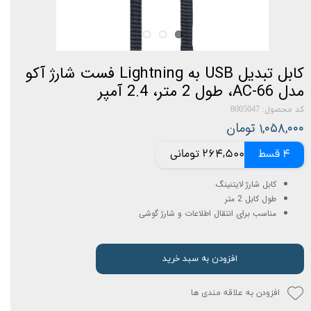
کابل تبدیل USB به Lightning فست شارژ آکو
مدل AC-66، طول 2 متر، 2.4 آمپر
کد محصول: 8005047
۱,۰۵۸,۰۰۰ تومان
4 قسط
264,500 تومانی
کابل شارژ لایتنینگ
طول کابل 2 متر
مناسب برای انتقال اطلاعات و شارژ گوشی
افزودن به سبد خرید
افزودن به علاقه مندی ها