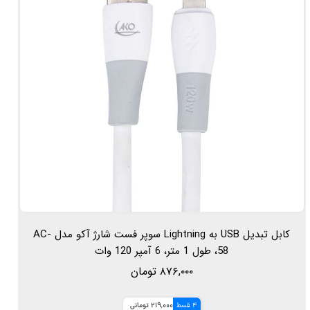
کابل تبدیل USB به Lightning سوپر فست شارژ آکو مدل AC-
58، طول 1 متر، 6 آمپر 120 وات
۸۷۶,۰۰۰ تومان
4 قسط
219,000 تومانی