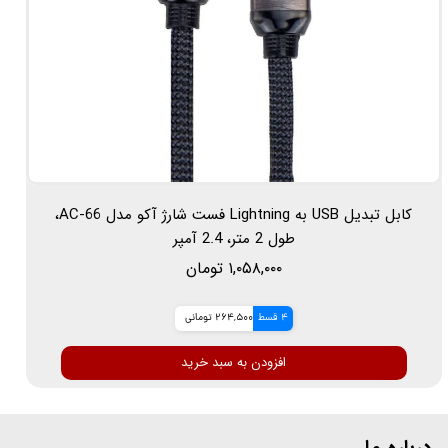
کابل تبدیل USB به Lightning فست شارژ آکو مدل AC-66،
طول 2 متر، 2.4 آمپر
۱,۰۵۸,۰۰۰ تومان
4 قسط
264,500 تومانی
افزودن به سبد خرید
درباره ما