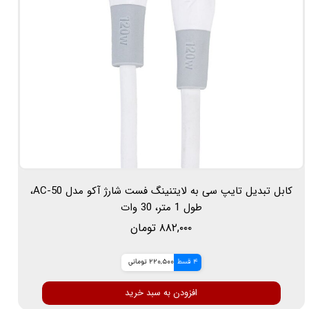
کابل تبدیل تایپ سی به لایتنینگ فست شارژ آکو مدل AC-50،
طول 1 متر، 30 وات
۸۸۲,۰۰۰ تومان
4 قسط
220,500 تومانی
افزودن به سبد خرید