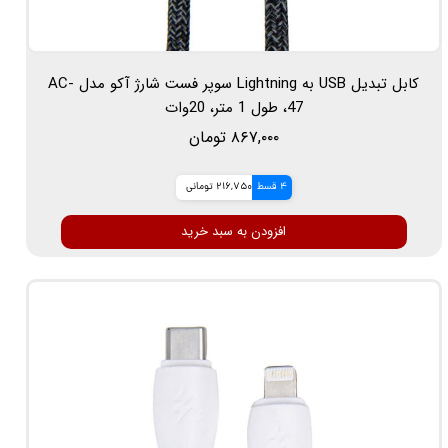
کابل تبدیل USB به Lightning سوپر فست شارژ آکو مدل AC-
47، طول 1 متر، 20وات
۸۶۷,۰۰۰ تومان
4 قسط
216,750 تومانی
افزودن به سبد خرید