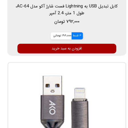
کابل تبدیل USB به Lightning فست شارژ آکو مدل AC-64،
طول 1 متر، 2.4 آمپر
۷۹۲,۰۰۰ تومان
4 قسط
198,000 تومانی
افزودن به سبد خرید