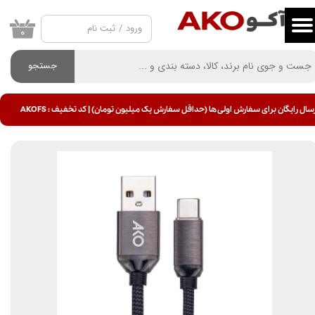
ورود
/
ثبت نام
حساب کاربری من
۰
تغییر گذر واژه
جستجو
سفارشات
سال رایگان برای سفارش اولی ها (حداقل سفارش یک میلیون تومان) | کد تخفیف : AKOFS
خروج از حساب کاربری