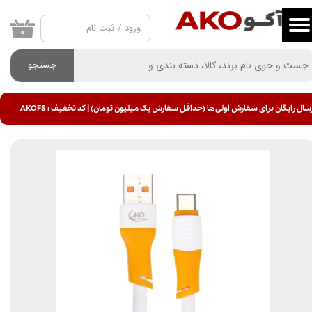
ورود
/
ثبت نام
حساب کاربری من
۰
تغییر گذر واژه
جستجو
سفارشات
سال رایگان برای سفارش اولی ها (حداقل سفارش یک میلیون تومان) | کد تخفیف : AKOFS
خروج از حساب کاربری