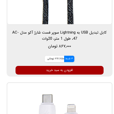
کابل تبدیل USB به Lightning سوپر فست شارژ آکو مدل AC-
47، طول 1 متر، 20وات
۸۶۷,۰۰۰ تومان
4 قسط
216,750 تومانی
افزودن به سبد خرید