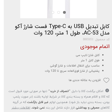
کابل تبدیل USB به Type-C فست شارژ آکو
مدل AC-53، طول 1 متر، 120 وات
کد محصول: 8005051
اتمام موجودی
کابل شارژ تایپ سی
طول کابل 1 متر
مناسب برای انتقال اطلاعات و شارژ گوشی
پشتیبانی از شارژ فوق‌العاده سریع تا 120 وات
افزودن به علاقه مندی ها
امکان برگشت کالا با دلیل
"انصراف از خرید"
تنها در صورتی مورد قبول است
که کالا و اقلام همراه و بسته بندی کالا در شرایط اولیه باشند (در صورت پلمپ
بودن، بسته بندی نباید باز شود). همچنین لوازم
غیر قابل بازگشت
که در گروه
کالاهای
مصرفی و بهداشتی
قرار دارند شامل این بند
نمی شوند.
اطلاعات بیشتر