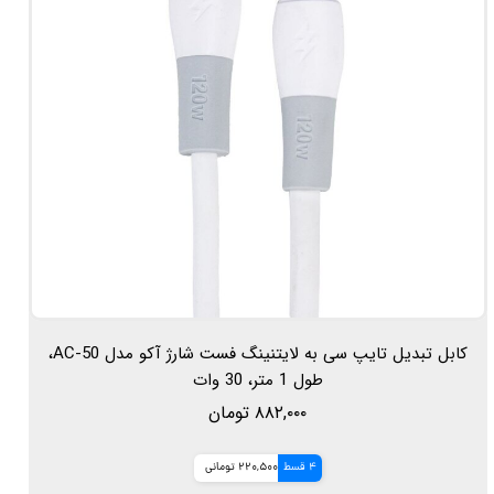
کابل تبدیل تایپ سی به لایتنینگ فست شارژ آکو مدل AC-50،
طول 1 متر، 30 وات
۸۸۲,۰۰۰ تومان
4 قسط
220,500 تومانی