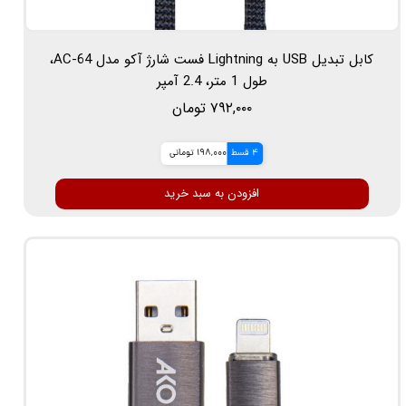
کابل تبدیل USB به Lightning فست شارژ آکو مدل AC-64،
طول 1 متر، 2.4 آمپر
۷۹۲,۰۰۰ تومان
4 قسط
198,000 تومانی
افزودن به سبد خرید