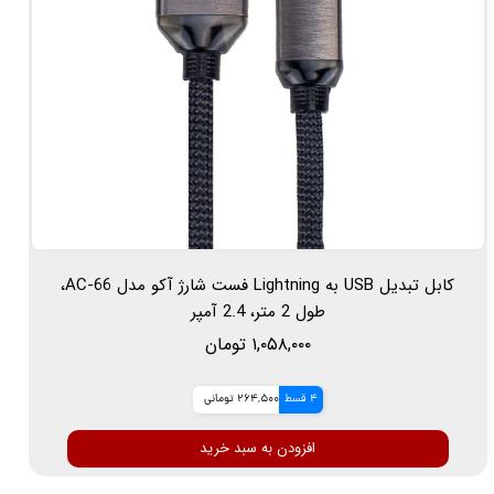
کابل تبدیل USB به Lightning فست شارژ آکو مدل AC-66،
طول 2 متر، 2.4 آمپر
۱,۰۵۸,۰۰۰ تومان
4 قسط
264,500 تومانی
افزودن به سبد خرید