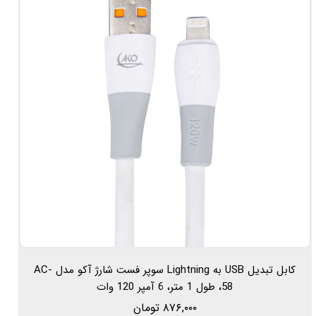
کابل تبدیل USB به Lightning سوپر فست شارژ آکو مدل AC-
58، طول 1 متر، 6 آمپر 120 وات
۸۷۶,۰۰۰ تومان