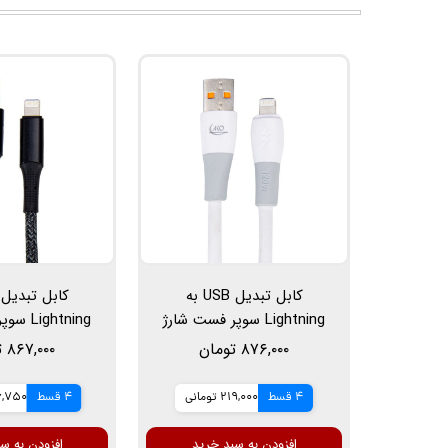
کابل تبدیل USB به
Lightning سوپر فست شارژ
ghtning
آکو مدل AC-58، طول 1 متر،
۸۷۶,۰۰۰ تومان
۸۶۷,۰۰۰ تومان
6 آمپر 120 وات
20وات
4 قسط
219,000 تومانی
4 قسط
216,750 ت
افزودن به سبد خرید
افزودن به س