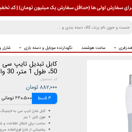
رای سفارش اولی ها (حداقل سفارش یک میلیون تومان) | کد تخفیف : S
ندزفری
ساعت هوشمند
نگهدارنده موبایل و دسته بازی
شارژر 
50، طول 1 متر، 30 وات
کد محصول:
۸۸۲,۰۰۰ تومان
4 قسط
220,500 تومانی
کابل شارژ تایپ سی به لایتنینگ
طول کابل 1 متر
مناسب برای انتقال اطلاعات و ش
پشتیبانی از شارژ فوق‌العاده سریع تا 20