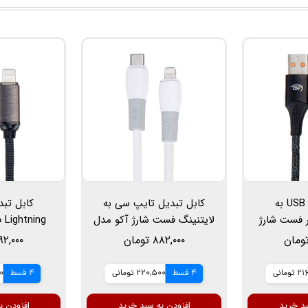
کابل تبدیل USB به
کابل تبدیل تایپ سی به
Li سوپر فست شارژ
لایتنینگ فست شارژ آکو مدل
ng
آکو مدل AC-47، طول 1 متر،
AC-50، طول 1 متر، 30 وات
۸۸۲,۰۰۰ تومان
۷۹۲,۰۰۰ تو
آ
ومانی
4 قسط
220,500 تومانی
4 قسط
00
بد خرید
افزودن به سبد خرید
افزودن ب