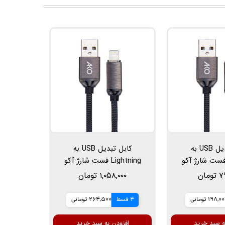
کابل تبدیل USB به
کابل تبدیل USB به
Lightni فست شارژ آکو
Lightning فست شارژ آکو
مدل AC-64، طول 1 متر، 2.4
مدل AC-66، طول 2 متر، 2.4
مان
۱,۰۵۸,۰۰۰ تومان
مپر
آمپر
198,0 تومانی
4 قسط
264,500 تومانی
ه سبد خرید
افزودن به سبد خرید