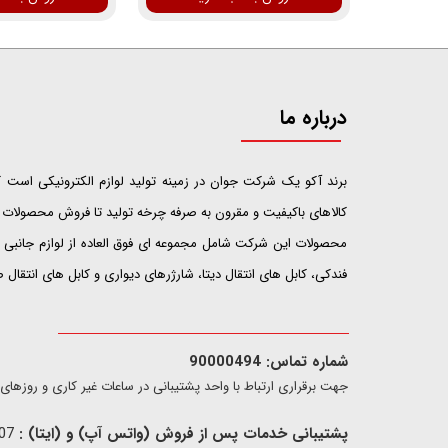
درباره ما
​​​​​​​برند آکو یک شرکت جوان در زمینه تولید لوازم الکترونیکی اس
کالاهای باکیفیت و مقرون به صرفه چرخه تولید تا فروش محصولات خ
محصولات این شرکت شامل مجموعه ای فوق العاده از لوازم جانبی ت
فندکی، کابل های انتقال دیتا، شارژرهای دیواری و کابل های انتقال
شماره تماس: 90000494
​​جهت برقراری ارتباط با واحد پشتیبانی در ساعات غیر کاری و روزهای تعطیل فقط از ط
پشتیبانی خدمات پس از فروش (واتس آپ) و (ایتا) :
09907733407