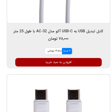
کابل تبدیل USB به USB-C آکو مدل AC-32 با طول 25 متر
۷۸,۰۰۰ تومان
4 قسط
19,500 تومانی
افزودن به سبد خرید