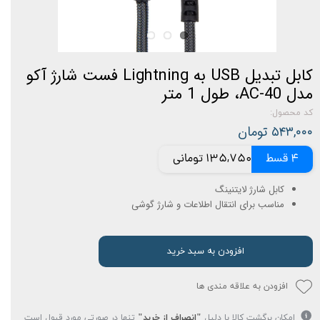
کابل تبدیل USB به Lightning فست شارژ آکو
مدل AC-40، طول 1 متر
کد محصول:
۵۴۳,۰۰۰ تومان
4 قسط
135,750 تومانی
کابل شارژ لایتنینگ
مناسب برای انتقال اطلاعات و شارژ گوشی
افزودن به سبد خرید
افزودن به علاقه مندی ها
امکان برگشت کالا با دلیل
"انصراف از خرید"
تنها در صورتی مورد قبول است