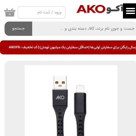
ورود
/
ثبت نام
حساب کاربری من
۰
تغییر گذر واژه
جستجو
سفارشات
سال رایگان برای سفارش اولی ها (حداقل سفارش یک میلیون تومان) | کد تخفیف : AKOFS
خروج از حساب کاربری