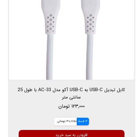
کابل تبدیل USB-C به USB-C آکو مدل AC-33 با طول 25
سانتی متر
۱۲۳,۰۰۰ تومان
4 قسط
30,750 تومانی
افزودن به سبد خرید