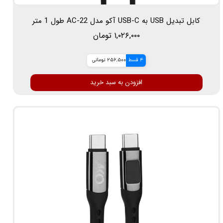
کابل تبدیل USB به USB-C آکو مدل AC-22 طول 1 متر
۱,۰۲۶,۰۰۰ تومان
4 قسط
256,500 تومانی
افزودن به سبد خرید