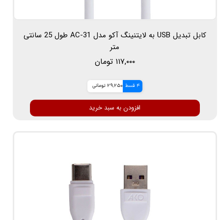
کابل تبدیل USB به لایتنینگ آکو مدل AC-31 طول 25 سانتی
متر
۱۱۷,۰۰۰ تومان
4 قسط
29,250 تومانی
افزودن به سبد خرید