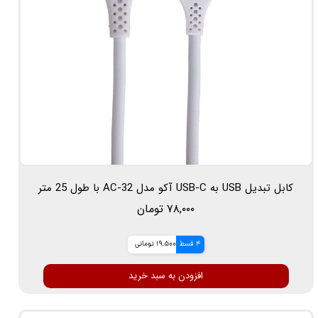
کابل تبدیل USB به USB-C آکو مدل AC-32 با طول 25 متر
۷۸,۰۰۰ تومان
4 قسط
19,500 تومانی
افزودن به سبد خرید