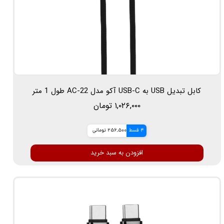
کابل تبدیل USB به USB-C آکو مدل AC-22 طول 1 متر
۱,۰۲۶,۰۰۰ تومان
4 قسط
256,500 تومانی
افزودن به سبد خرید