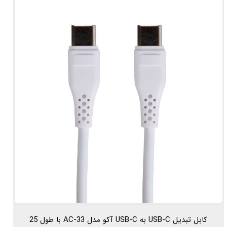
کابل تبدیل USB-C به USB-C آکو مدل AC-33 با طول 25