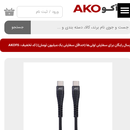
ورود
/
ثبت نام
حساب کاربری من
۰
تغییر گذر واژه
جستجو
سفارشات
سال رایگان برای سفارش اولی ها (حداقل سفارش یک میلیون تومان) | کد تخفیف : AKOFS
خروج از حساب کاربری