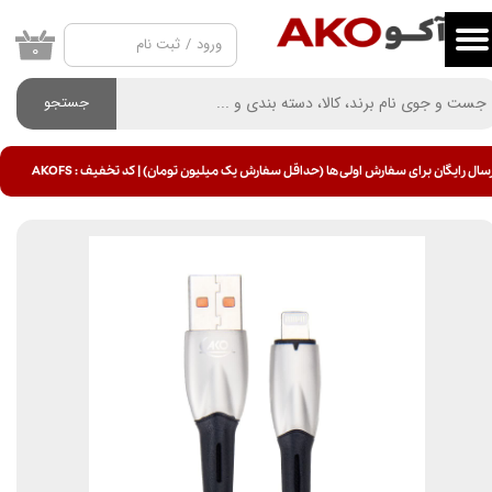
ورود
/
ثبت نام
حساب کاربری من
۰
تغییر گذر واژه
جستجو
سفارشات
سال رایگان برای سفارش اولی ها (حداقل سفارش یک میلیون تومان) | کد تخفیف : AKOFS
خروج از حساب کاربری