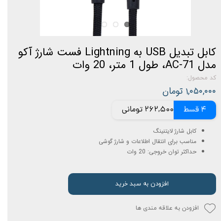
کابل تبدیل USB به Lightning فست شارژ آکو
مدل AC-71، طول 1 متر، 20 وات
کد محصول:
۱,۰۵۰,۰۰۰ تومان
4 قسط
262,500 تومانی
کابل شارژ لایتنینگ
مناسب برای انتقال اطلاعات و شارژ گوشی
حداکثر توان خروجی: 20 وات
افزودن به سبد خرید
افزودن به علاقه مندی ها