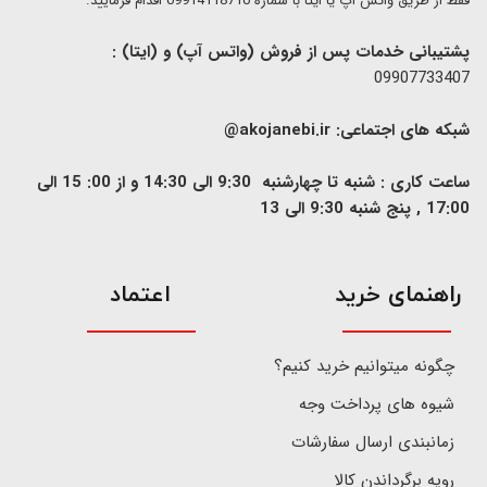
فقط از طریق واتس آپ یا ایتا با شماره 09914118710 اقدام فرمایید.
پشتیبانی خدمات پس از فروش (واتس آپ) و (ایتا) :
09907733407
شبکه های اجتماعی:
akojanebi.ir@
ساعت کاری : شنبه تا چهارشنبه 9:30 الی 14:30 و از 00: 15 الی
17:00 , پنج شنبه 9:30 الی 13
​راهنمای خرید
اعتماد
چگونه میتوانیم خرید کنیم؟
شیوه های پرداخت وجه
زمانبندی ارسال سفارشات
رویه برگرداندن کالا