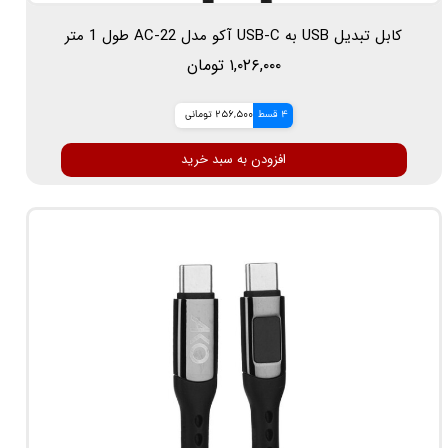
کابل تبدیل USB به USB-C آکو مدل AC-22 طول 1 متر
۱,۰۲۶,۰۰۰ تومان
4 قسط
256,500 تومانی
افزودن به سبد خرید