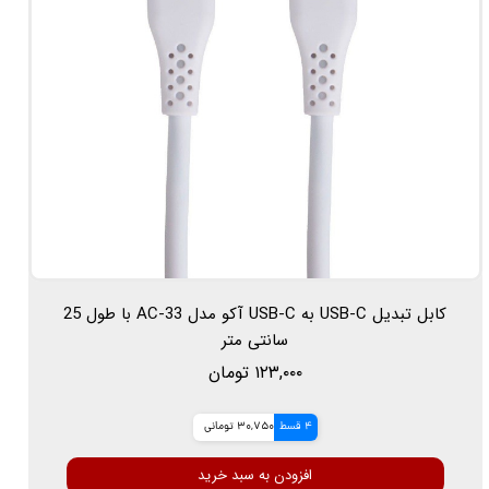
کابل تبدیل USB-C به USB-C آکو مدل AC-33 با طول 25
سانتی متر
۱۲۳,۰۰۰ تومان
4 قسط
30,750 تومانی
افزودن به سبد خرید