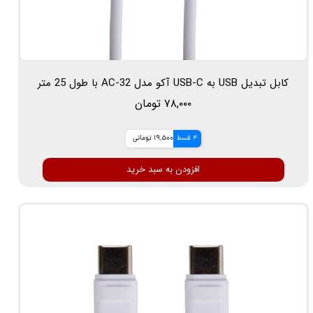
کابل تبدیل USB به USB-C آکو مدل AC-32 با طول 25 متر
۷۸,۰۰۰ تومان
4 قسط
19,500 تومانی
افزودن به سبد خرید