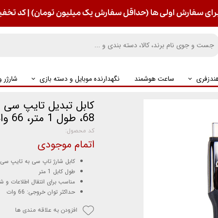
رای سفارش اولی ها (حداقل سفارش یک میلیون تومان) | کد تخفیف : S
ندزفری
ساعت هوشمند
نگهدارنده موبایل و دسته بازی
شارژر 
68، طول 1 متر، 66 وات
کد محصول:
اتمام موجودی
کابل شارژ تاپ سی به تایپ سی
طول کابل 1 متر
مناسب برای انتقال اطلاعات و ش
حداکثر توان خروجی: 66 وات
افزودن به علاقه مندی ها