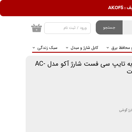
AKOF
جستجو
ورود
/
ثبت نام
۰
حساب کاربری من
و محافظ برق
کابل شارژ و مبدل
سبک زندگی
تغییر گذر واژه
سفارشات
کابل تبدیل تایپ سی به تایپ سی فست شارژ آکو مدل AC-
خروج از حساب
کاربری
ارژ گوشی