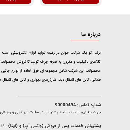
درباره ما
​​​​​​​برند آکو یک شرکت جوان در زمینه تولید لوازم الکترونیکی اس
کالاهای باکیفیت و مقرون به صرفه چرخه تولید تا فروش محصولات خ
محصولات این شرکت شامل مجموعه ای فوق العاده از لوازم جانبی ت
فندکی، کابل های انتقال دیتا، شارژرهای دیواری و کابل های انتقال
شماره تماس: 90000494
​​جهت برقراری ارتباط با واحد پشتیبانی در ساعات غیر کاری و روزهای تعطیل فقط از ط
پشتیبانی خدمات پس از فروش (واتس آپ) و (ایتا) :
09907733407