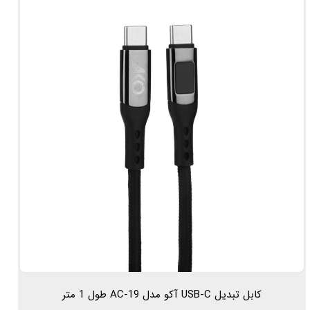
کابل تبدیل USB-C آکو مدل AC-19 طول 1 متر