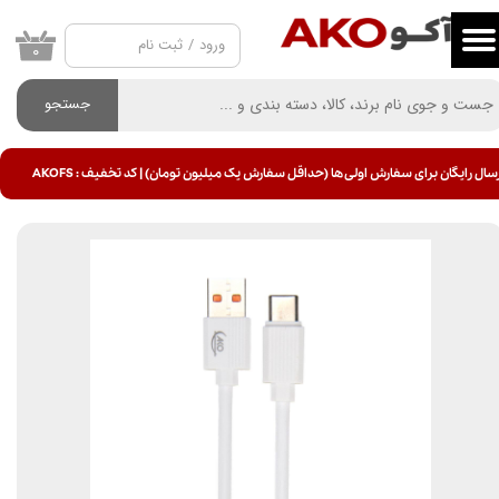
ورود
/
ثبت نام
حساب کاربری من
۰
تغییر گذر واژه
جستجو
سفارشات
سال رایگان برای سفارش اولی ها (حداقل سفارش یک میلیون تومان) | کد تخفیف : AKOFS
خروج از حساب کاربری