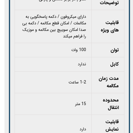
توضیحات
دارای میکروفون / دکمه پاسخگویی به
قابلیت
مکالمات / امکان قطع مکالمه / دکمه بی
های ویژه
صدا امکان سوییچ بین مکالمه و موزیک
را فراهم میکند
توان
100 وات
کابل
ندارد
مدت زمان
1-2 ساعت
مکالمه
محدوده
15 متر
انتقال
قابلیت
نمایش
دارد