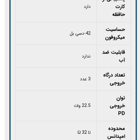
کارت
دارد
حافظه
حساسیت
42-دسی بل
میکروفون
قابلیت ضد
ندارد
آب
تعداد درگاه
3 عدد
خروجی
توان
خروجی
22.5 وات
PD
محدوده
تا 32 Ω
امپدانس