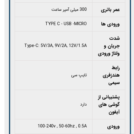
عمر باتری
300 میلی آمپر ساعت
ورودی ها
TYPE C - USB -MICRO
شدت
جریان و
Type-C: 5V/3A, 9V/2A, 12V/1.5A
ولتاژ ورودی
رابط
هندزفری
تایپ سی
سیمی
پشتیبانی از
گوشی های
دارد
آیفون
ورودی
100-240v , 50-60hz , 0.5A