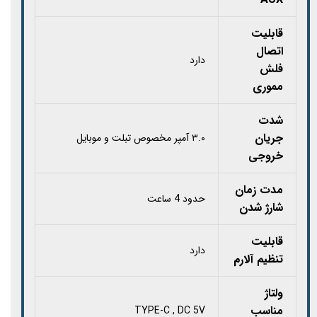
قابلیت
اتصال
دارد
فلش
مموری
شدت
جریان
۳.۰ آمپر مخصوص تبلت و موبایل
خروجی
مدت زمان
حدود 4 ساعت
شارژ شدن
قابلیت
دارد
تنظیم آلارم
ولتاژ
مناسب
TYPE-C , DC 5V