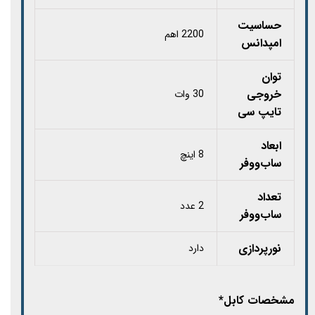
حساسیت
2200 اهم
امپدانس
توان
خروجی
30 وات
تایپ سی
ابعاد
8 اینچ
ساب‌ووفر
تعداد
2 عدد
ساب‌ووفر
نورپردازی
دارد
مشخصات کابل*