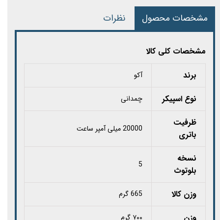
مشخصات محصول
نظرات
مشخصات کلی کالا
برند
آکو
نوع اسپیکر
چمدانی
ظرفیت
20000 میلی آمپر ساعت
باتری
نسخه
5
بلوتوث
وزن کالا
665 گرم
وزن
۷۰۰ گرم