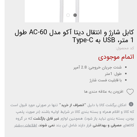
کابل شارژ و انتقال دیتا آکو مدل AC-60 طول
1 متر، USB به Type-C
کد محصول:
اتمام موجودی
شدت جریان خروجی: 2.8 آمپر
طول: 1متر
با قابلیت فست شارژ
افزودن به علاقه مندی ها
امکان برگشت کالا با دلیل
"انصراف از خرید"
تنها در صورتی مورد قبول است
که کالا و اقلام همراه و بسته بندی کالا در شرایط اولیه باشند (در صورت پلمپ
بودن، بسته بندی نباید باز شود). همچنین لوازم
غیر قابل بازگشت
که در گروه
کالاهای
مصرفی و بهداشتی
قرار دارند شامل این بند
نمی شوند.
اطلاعات بیشتر