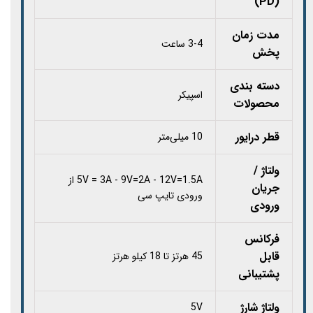
(PD)
مدت زمان
3-4 ساعت
پخش
دسته بندی
اسپیکر
محصولات
قطر درایور
10 میلی‌متر
ولتاژ /
5V = 3A - 9V=2A - 12V=1.5A از
جریان
ورودی تایپ سی
ورودی
فرکانس
قابل
45 هرتز تا 18 کیلو هرتز
پشتیبانی
ولتاژ شارژ
5V