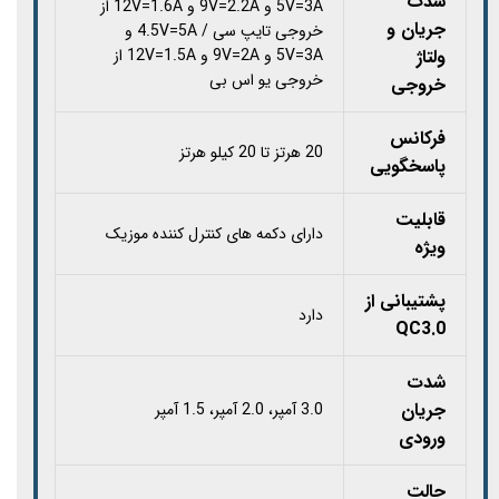
شدت
5V=3A و 9V=2.2A و 12V=1.6A از
جریان و
خروجی تایپ سی / 4.5V=5A و
ولتاژ
5V=3A و 9V=2A و 12V=1.5A از
خروجی یو اس بی
خروجی
فرکانس
20 هرتز تا 20 کیلو هرتز
پاسخگویی
قابلیت
دارای دکمه های کنترل کننده موزیک
ویژه
پشتیبانی از
دارد
QC3.0
شدت
جریان
3.0 آمپر، 2.0 آمپر، 1.5 آمپر
ورودی
حالت