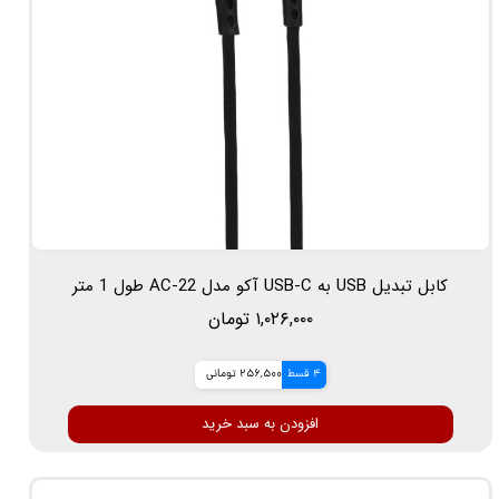
کابل تبدیل USB به USB-C آکو مدل AC-22 طول 1 متر
۱,۰۲۶,۰۰۰ تومان
4 قسط
256,500 تومانی
افزودن به سبد خرید