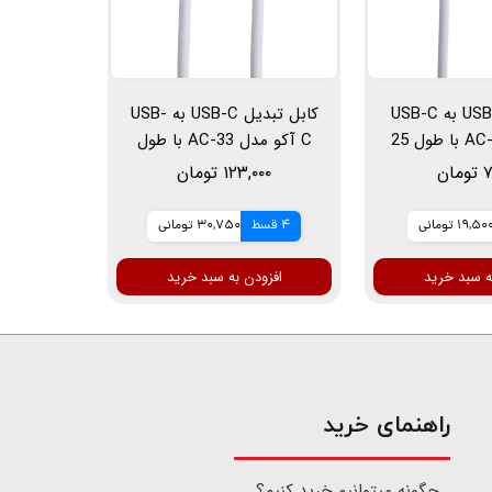
کابل تبدیل USB به USB-C
کابل تبدیل USB-C به USB-
آکو مدل AC-32 با طول 25
C آکو مدل AC-33 با طول
متر
25 سانتی متر
ان
۱۲۳,۰۰۰ تومان
19,50 تومانی
4 قسط
30,750 تومانی
ه سبد خرید
افزودن به سبد خرید
​راهنمای خرید
چگونه میتوانیم خرید کنیم؟