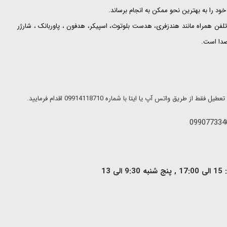
ود را به بهترین نحو ممکن به انجام برساند.
لفن همراه مانند هندزفری، هدست بلوتوث، اسپیکر، هدفون ، پاوربانک ، شارژر
 صدا است.
ریق واتس آپ یا ایتا با شماره 09914118710 اقدام فرمایید.