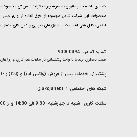
کالاهای باکیفیت و مقرون به صرفه چرخه تولید تا فروش محصولات خ
محصولات این شرکت شامل مجموعه ای فوق العاده از لوازم جانبی ت
فندکی، کابل های انتقال دیتا، شارژرهای دیواری و کابل های انتقال
شماره تماس: 90000494
​​جهت برقراری ارتباط با واحد پشتیبانی در ساعات غیر کاری و روزهای تعطیل فقط از ط
پشتیبانی خدمات پس از فروش (واتس آپ) و (ایتا) :
09907733407
شبکه های اجتماعی:
akojanebi.ir@
ساعت کاری : شنبه تا چهارشنبه 9:30 الی 14:30 و از 00: 15 الی 17:00 , پنج شنبه 9:30 الی 13