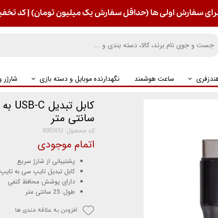
رای سفارش اولی ها (حداقل سفارش یک میلیون تومان) | کد تخفیف : S
ندزفری
ساعت هوشمند
نگهدارنده موبایل و دسته بازی
شارژر 
سانتی متر
کد محصول: 8005032
اتمام موجودی
پشتیبانی از شارژ سریع
کابل تبدیل تایپ سی به تایپ
دارای پوشش محافظ کنفی
طول: 25 سانتی متر
افزودن به علاقه مندی ها