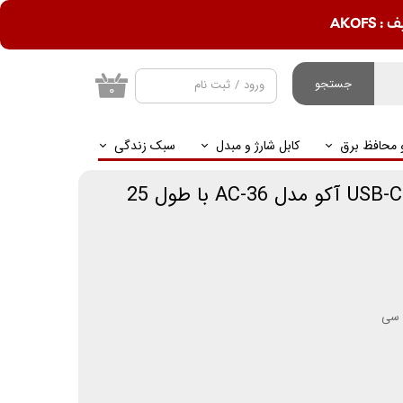
AKOF
جستجو
ورود
/
ثبت نام
۰
حساب کاربری من
و محافظ برق
کابل شارژ و مبدل
سبک زندگی
تغییر گذر واژه
سفارشات
کابل تبدیل USB-C به USB-C آکو مدل AC-36 با طول 25
خروج از حساب
کاربری
 سی