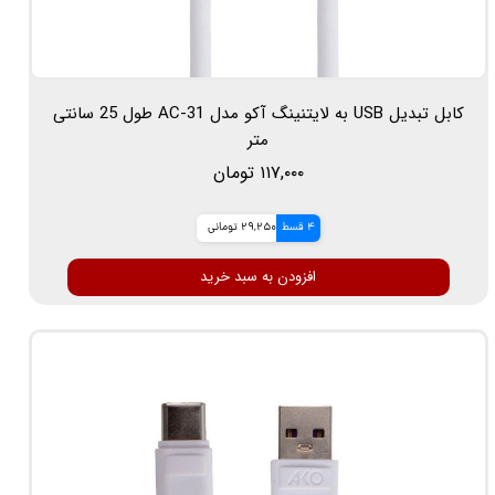
کابل تبدیل USB به لایتنینگ آکو مدل AC-31 طول 25 سانتی
متر
۱۱۷,۰۰۰ تومان
4 قسط
29,250 تومانی
افزودن به سبد خرید