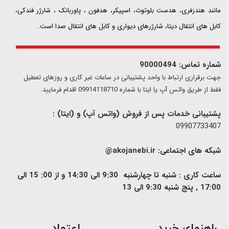
مانند هندزفری، هدست بلوتوث، اسپیکر، هدفون ، پاوربانک ، شارژر فندکی،
کابل های انتقال دیتا، شارژرهای دیواری و کابل های انتقال صدا است.
شماره تماس: 90000494
​​جهت برقراری ارتباط با واحد پشتیبانی در ساعات غیر کاری و روزهای تعطیل
فقط از طریق واتس آپ یا ایتا با شماره 09914118710 اقدام فرمایید.
پشتیبانی خدمات پس از فروش (واتس آپ) و (ایتا) :
09907733407
شبکه های اجتماعی:
akojanebi.ir@
ساعت کاری : شنبه تا چهارشنبه 9:30 الی 14:30 و از 00: 15 الی
17:00 , پنج شنبه 9:30 الی 13
​راهنمای خرید
اعتماد