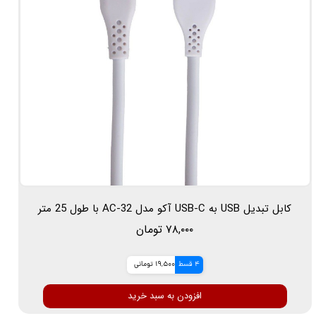
کابل تبدیل USB به USB-C آکو مدل AC-32 با طول 25 متر
۷۸,۰۰۰ تومان
4 قسط
19,500 تومانی
افزودن به سبد خرید