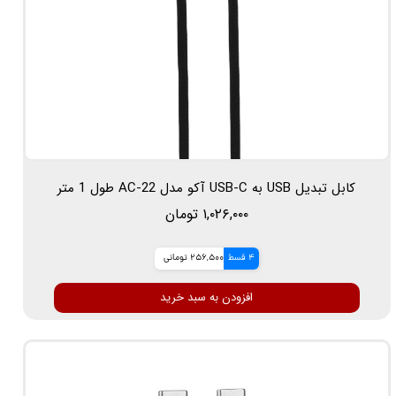
کابل تبدیل USB به USB-C آکو مدل AC-22 طول 1 متر
۱,۰۲۶,۰۰۰ تومان
4 قسط
256,500 تومانی
افزودن به سبد خرید