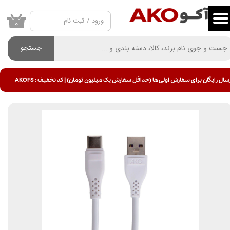
ورود
/
ثبت نام
حساب کاربری من
۰
تغییر گذر واژه
جستجو
سفارشات
سال رایگان برای سفارش اولی ها (حداقل سفارش یک میلیون تومان) | کد تخفیف : AKOFS
خروج از حساب کاربری