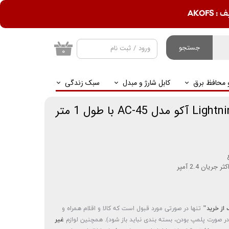
AKOF
جستجو
ورود
/
ثبت نام
۰
حساب کاربری من
و محافظ برق
کابل شارژ و مبدل
سبک زندگی
تغییر گذر واژه
سفارشات
خروج از حساب
کاربری
ع
ریان 2.4 آمپر
 از خرید"
تنها در صورتی مورد قبول است که کالا و اقلام همراه و
(در صورت پلمپ بودن، بسته بندی نباید باز شود). همچنین لوازم
غیر