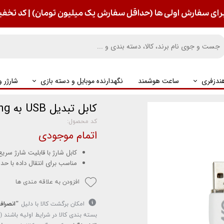
رای سفارش اولی ها (حداقل سفارش یک میلیون تومان) | کد تخفیف : S
ندزفری
ساعت هوشمند
نگهدارنده موبایل و دسته بازی
شارژر 
کابل تبدیل USB به Lightning آکو مدل AC-45 با طول 1 متر
کد محصول:
اتمام موجودی
کابل شارژ با قابلیت شارژ سری
مناسب برای انتقال داده با حداکثر ج
افزودن به علاقه مندی ها
امکان برگشت کالا با دلیل
"انصراف
بسته بندی کالا در شرایط اولیه باشند 