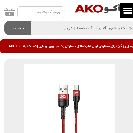
ورود
/
ثبت نام
حساب کاربری من
۰
تغییر گذر واژه
جستجو
سفارشات
سال رایگان برای سفارش اولی ها (حداقل سفارش یک میلیون تومان) | کد تخفیف : AKOFS
خروج از حساب کاربری