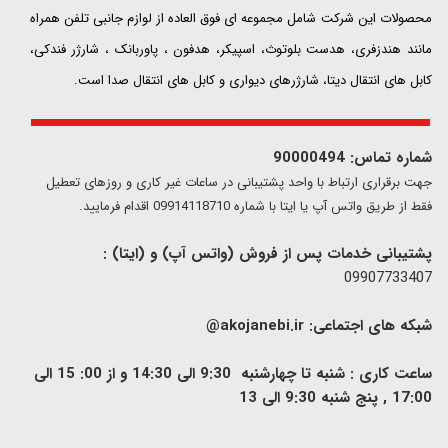
محصولات این شرکت شامل مجموعه ای فوق العاده از لوازم جانبی تلفن همراه
مانند هندزفری، هدست بلوتوث، اسپیکر، هدفون ، پاوربانک ، شارژر فندکی،
کابل های انتقال دیتا، شارژرهای دیواری و کابل های انتقال صدا است.
شماره تماس: 90000494
​​جهت برقراری ارتباط با واحد پشتیبانی در ساعات غیر کاری و روزهای تعطیل
فقط از طریق واتس آپ یا ایتا با شماره 09914118710 اقدام فرمایید.
پشتیبانی خدمات پس از فروش (واتس آپ) و (ایتا) :
09907733407
شبکه های اجتماعی:
akojanebi.ir@
ساعت کاری : شنبه تا چهارشنبه 9:30 الی 14:30 و از 00: 15 الی
17:00 , پنج شنبه 9:30 الی 13