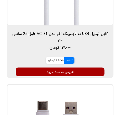
کابل تبدیل USB به لایتنینگ آکو مدل AC-31 طول 25 سانتی
متر
۱۱۷,۰۰۰ تومان
4 قسط
29,250 تومانی
افزودن به سبد خرید