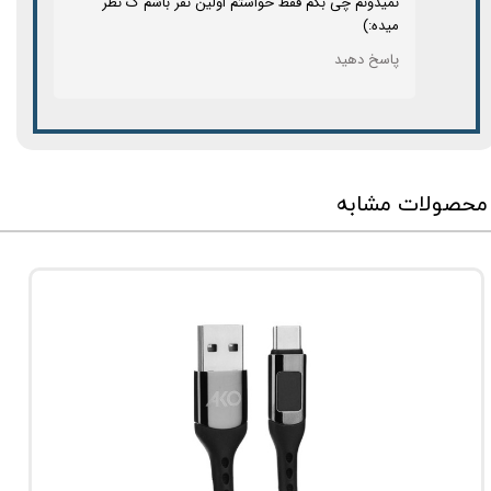
نمیدونم چی بگم فقط خواستم اولین نفر باشم ک نظر
میده:)
پاسخ دهید
★
★
★
محصولات مشابه