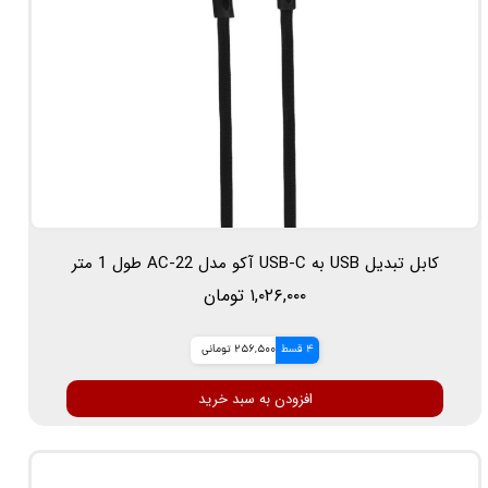
★
★
★
★
★
کابل تبدیل USB به USB-C آکو مدل AC-22 طول 1 متر
۱,۰۲۶,۰۰۰ تومان
4 قسط
256,500 تومانی
افزودن به سبد خرید