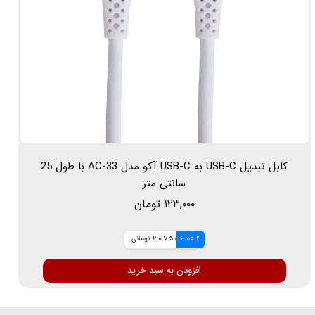
کابل تبدیل USB-C به USB-C آکو مدل AC-33 با طول 25
سانتی متر
۱۲۳,۰۰۰ تومان
4 قسط
30,750 تومانی
افزودن به سبد خرید