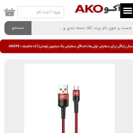
ورود
/
ثبت نام
حساب کاربری من
۰
تغییر گذر واژه
جستجو
سفارشات
سال رایگان برای سفارش اولی ها (حداقل سفارش یک میلیون تومان) | کد تخفیف : AKOFS
خروج از حساب کاربری