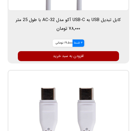
کابل تبدیل USB به USB-C آکو مدل AC-32 با طول 25 متر
۷۸,۰۰۰ تومان
4 قسط
19,500 تومانی
افزودن به سبد خرید