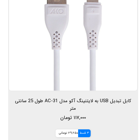
کابل تبدیل USB به لایتنینگ آکو مدل AC-31 طول 25 سانتی
متر
۱۱۷,۰۰۰ تومان
4 قسط
29,250 تومانی