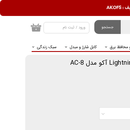
AKOF
جستجو
ورود
/
ثبت نام
۰
حساب کاربری من
و محافظ برق
کابل شارژ و مبدل
سبک زندگی
تغییر گذر واژه
سفارشات
خروج از حساب
کاربری