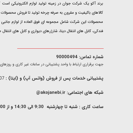
​​​​​​​برند آکو یک شرکت جوان در زمینه تولید لوازم الکترونیکی اس
کالاهای باکیفیت و مقرون به صرفه چرخه تولید تا فروش محصولات خ
محصولات این شرکت شامل مجموعه ای فوق العاده از لوازم جانبی ت
فندکی، کابل های انتقال دیتا، شارژرهای دیواری و کابل های انتقال
شماره تماس: 90000494
​​جهت برقراری ارتباط با واحد پشتیبانی در ساعات غیر کاری و روزهای تعطیل فقط از ط
پشتیبانی خدمات پس از فروش (واتس آپ) و (ایتا) :
09907733407
شبکه های اجتماعی:
akojanebi.ir@
ساعت کاری : شنبه تا چهارشنبه 9:30 الی 14:30 و از 00: 15 الی 17:00 , پنج شنبه 9:30 الی 13