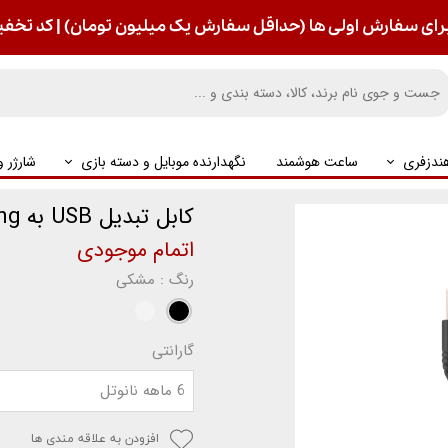
رای سفارش اولی ها (حداقل سفارش یک میلیون تومان) | کد تخفیف : S
ندزفری
ساعت هوشمند
نگهدارنده موبایل و دسته بازی
شارژر 
کابل تبدیل USB به Lightning آکو مدل AC-8
اتمام موجودی
رنگ
: مشکی
گارانتی
6 ماهه نانوتل
افزودن به علاقه مندی ها