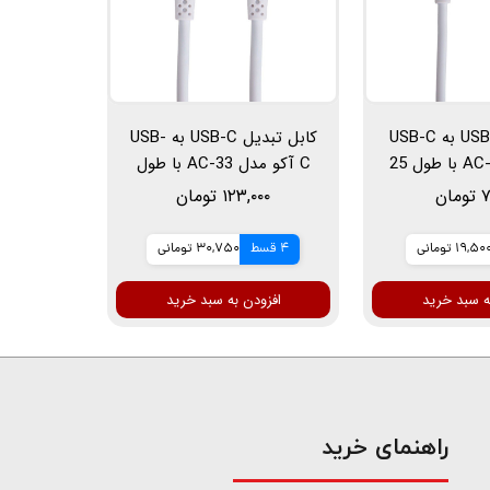
کابل تبدیل USB به USB-C
کابل تبدیل USB-C به USB-
آکو مدل AC-32 با طول 25
C آکو مدل AC-33 با طول
متر
25 سانتی متر
ان
۱۲۳,۰۰۰ تومان
19,50 تومانی
4 قسط
30,750 تومانی
ه سبد خرید
افزودن به سبد خرید
​راهنمای خرید