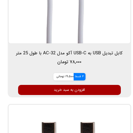
کابل تبدیل USB به USB-C آکو مدل AC-32 با طول 25 متر
۷۸,۰۰۰ تومان
4 قسط
19,500 تومانی
افزودن به سبد خرید