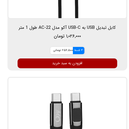
کابل تبدیل USB به USB-C آکو مدل AC-22 طول 1 متر
۱,۰۲۶,۰۰۰ تومان
4 قسط
256,500 تومانی
افزودن به سبد خرید