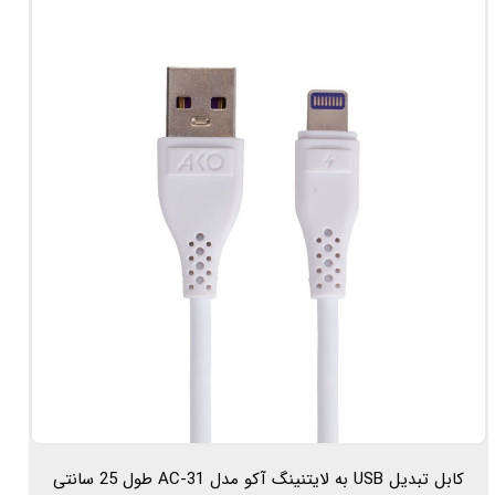
کابل تبدیل USB به لایتنینگ آکو مدل AC-31 طول 25 سانتی