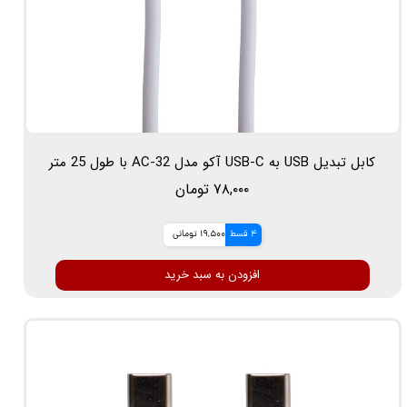
کابل تبدیل USB به USB-C آکو مدل AC-32 با طول 25 متر
۷۸,۰۰۰ تومان
4 قسط
19,500 تومانی
افزودن به سبد خرید