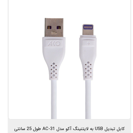
کابل تبدیل USB به لایتنینگ آکو مدل AC-31 طول 25 سانتی