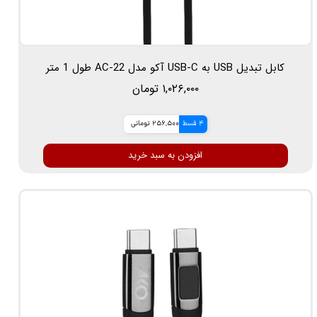
کابل تبدیل USB به USB-C آکو مدل AC-22 طول 1 متر
۱,۰۲۶,۰۰۰ تومان
4 قسط
256,500 تومانی
افزودن به سبد خرید