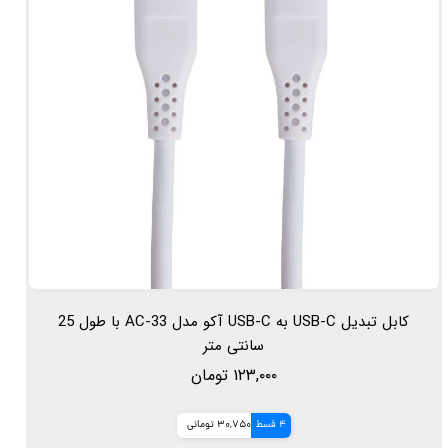
کابل تبدیل USB-C به USB-C آکو مدل AC-33 با طول 25
سانتی متر
۱۲۳,۰۰۰ تومان
4 قسط
30,750 تومانی