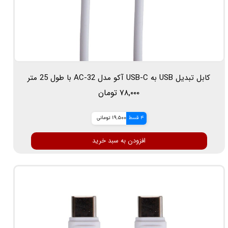
کابل تبدیل USB به USB-C آکو مدل AC-32 با طول 25 متر
۷۸,۰۰۰ تومان
4 قسط
19,500 تومانی
افزودن به سبد خرید