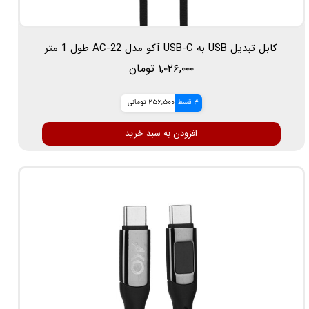
کابل تبدیل USB به USB-C آکو مدل AC-22 طول 1 متر
۱,۰۲۶,۰۰۰ تومان
4 قسط
256,500 تومانی
افزودن به سبد خرید