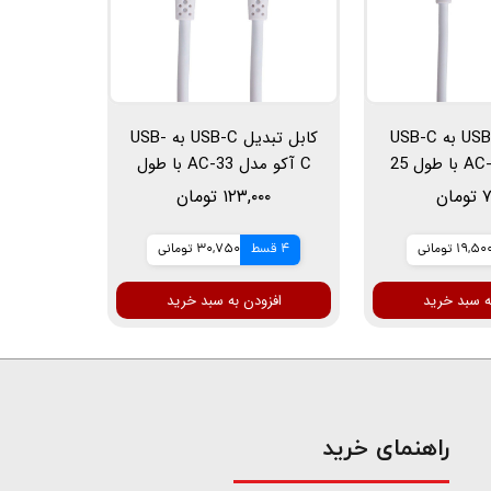
کابل تبدیل USB به USB-C
کابل تبدیل USB-C به USB-
آکو مدل AC-32 با طول 25
C آکو مدل AC-33 با طول
متر
25 سانتی متر
ان
۱۲۳,۰۰۰ تومان
19,50 تومانی
4 قسط
30,750 تومانی
ه سبد خرید
افزودن به سبد خرید
​راهنمای خرید