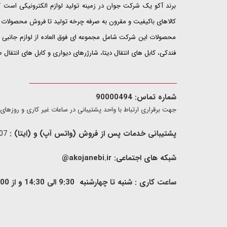
​​​​​​​برند آکو یک شرکت جوان در زمینه تولید لوازم الکترونیکی اس
کالاهای باکیفیت و مقرون به صرفه چرخه تولید تا فروش محصولات خ
محصولات این شرکت شامل مجموعه ای فوق العاده از لوازم جانبی ت
فندکی، کابل های انتقال دیتا، شارژرهای دیواری و کابل های انتقال
شماره تماس: 90000494
​​جهت برقراری ارتباط با واحد پشتیبانی در ساعات غیر کاری و روزهای تعطیل فقط از ط
پشتیبانی خدمات پس از فروش (واتس آپ) و (ایتا) :
09907733407
شبکه های اجتماعی:
akojanebi.ir@
ساعت کاری : شنبه تا چهارشنبه 9:30 الی 14:30 و از 00: 15 الی 17:00 , پنج شنبه 9:30 الی 13