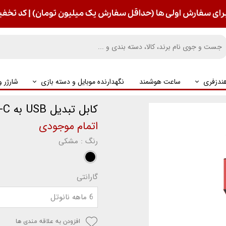
رای سفارش اولی ها (حداقل سفارش یک میلیون تومان) | کد تخفیف : S
ندزفری
ساعت هوشمند
نگهدارنده موبایل و دسته بازی
شارژر 
کابل تبدیل USB به Type-C آکو مدل AC-5
اتمام موجودی
رنگ
: مشکی
گارانتی
6 ماهه نانوتل
افزودن به علاقه مندی ها