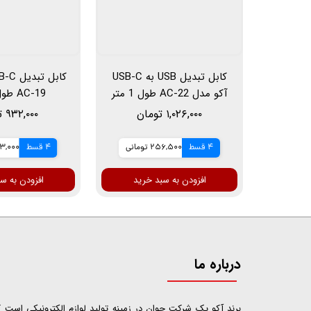
کابل تبدیل USB به USB-C
آکو مدل AC-22 طول 1 متر
AC-19 طول 1 متر
۱,۰۲۶,۰۰۰ تومان
۹۳۲,۰۰۰ تومان
4 قسط
256,500 تومانی
4 قسط
233,000 ت
افزودن به سبد خرید
افزودن به س
درباره ما
​​​​​​​برند آکو یک شرکت جوان در زمینه تولید لوازم الکترونیکی اس