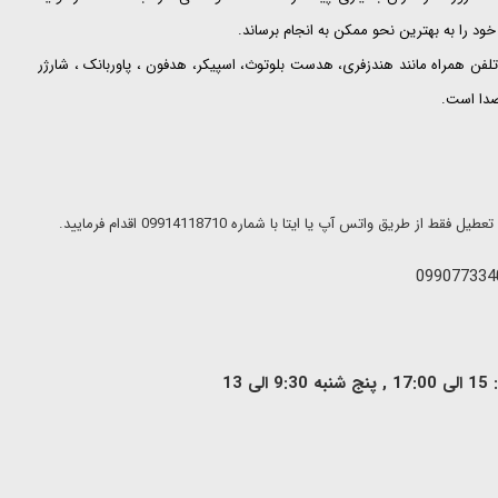
ود را به بهترین نحو ممکن به انجام برساند.
لفن همراه مانند هندزفری، هدست بلوتوث، اسپیکر، هدفون ، پاوربانک ، شارژر
 صدا است.
ریق واتس آپ یا ایتا با شماره 09914118710 اقدام فرمایید.