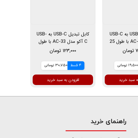
کابل تبدیل USB به USB-C
کابل تبدیل USB-C به USB-
آکو مدل AC-32 با طول 25
C آکو مدل AC-33 با طول
متر
25 سانتی متر
ان
۱۲۳,۰۰۰ تومان
19,50 تومانی
4 قسط
30,750 تومانی
ه سبد خرید
افزودن به سبد خرید
​راهنمای خرید