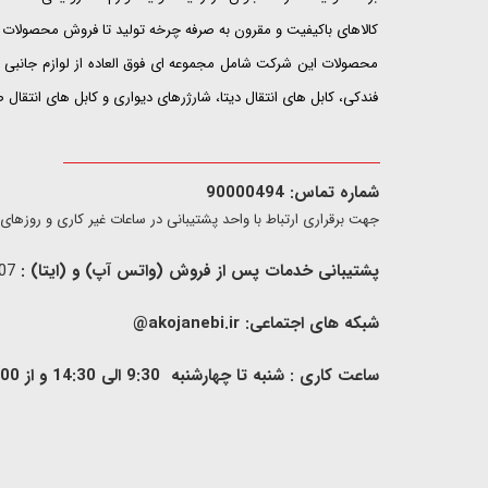
کالاهای باکیفیت و مقرون به صرفه چرخه تولید تا فروش محصولات خ
محصولات این شرکت شامل مجموعه ای فوق العاده از لوازم جانبی ت
فندکی، کابل های انتقال دیتا، شارژرهای دیواری و کابل های انتقال
شماره تماس: 90000494
​​جهت برقراری ارتباط با واحد پشتیبانی در ساعات غیر کاری و روزهای تعطیل فقط از ط
پشتیبانی خدمات پس از فروش (واتس آپ) و (ایتا) :
09907733407
شبکه های اجتماعی:
akojanebi.ir@
ساعت کاری : شنبه تا چهارشنبه 9:30 الی 14:30 و از 00: 15 الی 17:00 , پنج شنبه 9:30 الی 13