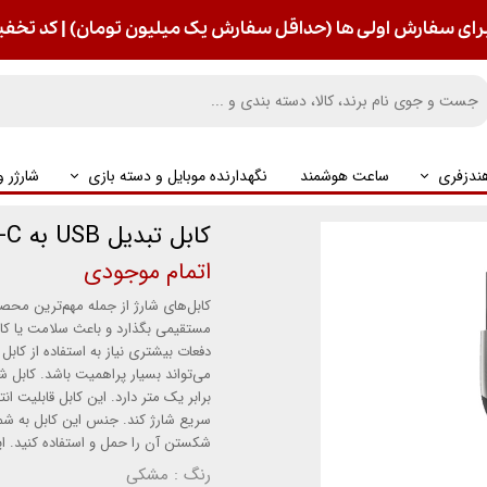
رای سفارش اولی ها (حداقل سفارش یک میلیون تومان) | کد تخفیف : S
ندزفری
ساعت هوشمند
نگهدارنده موبایل و دسته بازی
شارژر 
کابل تبدیل USB به Type-C آکو مدل AC-3
اتمام موجودی
کابل‌های شارژ از جمله مهم‌ترین محصول
مستقیمی بگذارد و باعث سلامت یا ک
دفعات بیشتری نیاز به استفاده از کاب
برابر یک متر دارد. این کابل قابلیت انت
سریع شارژ کند. جنس این کابل به شما
شکستن آن را حمل و استفاده کنید. ای
رنگ
: مشکی