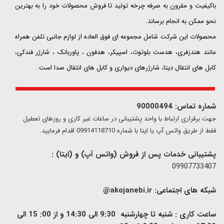
باکیفیت و مقرون به صرفه چرخه تولید تا فروش محصولات خود را به بهترین
نحو ممکن به انجام برساند.
محصولات این شرکت شامل مجموعه ای فوق العاده از لوازم جانبی تلفن همراه
مانند هندزفری، هدست بلوتوث، اسپیکر، هدفون ، پاوربانک ، شارژر فندکی،
کابل های انتقال دیتا، شارژرهای دیواری و کابل های انتقال صدا است.
شماره تماس: 90000494
​​جهت برقراری ارتباط با واحد پشتیبانی در ساعات غیر کاری و روزهای تعطیل
فقط از طریق واتس آپ یا ایتا با شماره 09914118710 اقدام فرمایید.
پشتیبانی خدمات پس از فروش (واتس آپ) و (ایتا) :
09907733407
شبکه های اجتماعی:
akojanebi.ir@
ساعت کاری : شنبه تا چهارشنبه 9:30 الی 14:30 و از 00: 15 الی