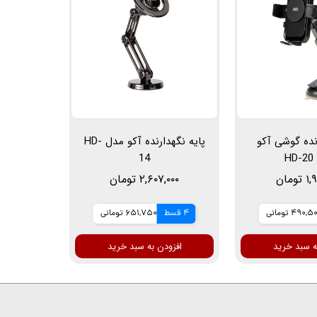
رنده گوشی آکو
پایه نگهدارنده آکو مدل HD-
H
14
ومان
۲,۶۰۷,۰۰۰ تومان
490, تومانی
4 قسط
651,750 تومانی
ه سبد خرید
افزودن به سبد خرید