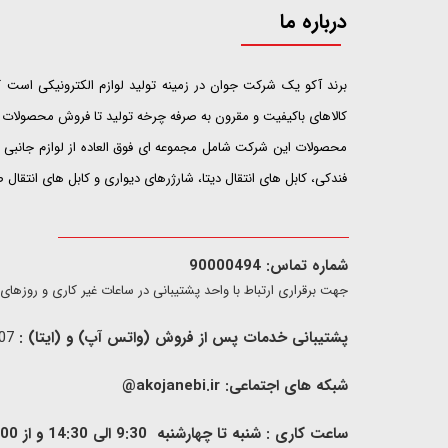
درباره ما
​​​​​​​برند آکو یک شرکت جوان در زمینه تولید لوازم الکترونیکی اس
کالاهای باکیفیت و مقرون به صرفه چرخه تولید تا فروش محصولات خ
محصولات این شرکت شامل مجموعه ای فوق العاده از لوازم جانبی ت
فندکی، کابل های انتقال دیتا، شارژرهای دیواری و کابل های انتقال
شماره تماس: 90000494
​​جهت برقراری ارتباط با واحد پشتیبانی در ساعات غیر کاری و روزهای تعطیل فقط از ط
پشتیبانی خدمات پس از فروش (واتس آپ) و (ایتا) :
09907733407
شبکه های اجتماعی:
akojanebi.ir@
ساعت کاری : شنبه تا چهارشنبه 9:30 الی 14:30 و از 00: 15 الی 17:00 , پنج شنبه 9:30 الی 13