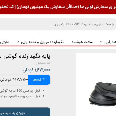
رای سفارش اولی ها (حداقل سفارش یک میلیون تومان) | کد تخفیف : S
ندزفری
ساعت هوشمند
نگهدارنده موبایل و دسته بازی
شارژر 
پایه نگهدارنده گوشی موبا
کد محصول:
۱,۶۷۱,۰۰۰ تومان
4 قسط
417,750 تومانی
قابل چرخش 360 درجه گوشی
قابل نصب روی داشبورد خودرو
افزودن به سبد خری