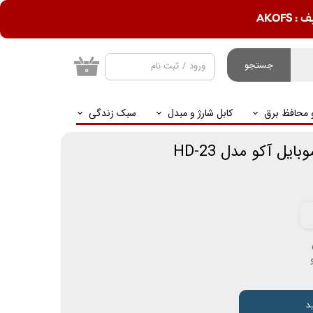
AKOF
جستجو
ورود
/
ثبت نام
۰
حساب کاربری من
و محافظ برق
کابل شارژ و مبدل
سبک زندگی
تغییر گذر واژه
سفارشات
یل آکو مدل HD-23
خروج از حساب
کاربری
د