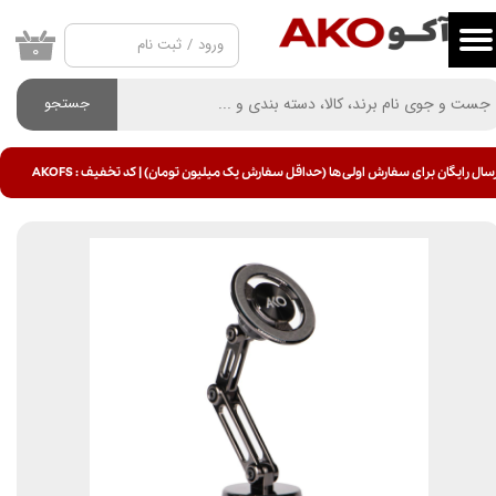
ورود
/
ثبت نام
حساب کاربری من
۰
تغییر گذر واژه
جستجو
سفارشات
سال رایگان برای سفارش اولی ها (حداقل سفارش یک میلیون تومان) | کد تخفیف : AKOFS
خروج از حساب کاربری