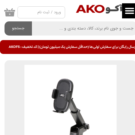
ورود
/
ثبت نام
حساب کاربری من
۰
تغییر گذر واژه
جستجو
سفارشات
سال رایگان برای سفارش اولی ها (حداقل سفارش یک میلیون تومان) | کد تخفیف : AKOFS
خروج از حساب کاربری