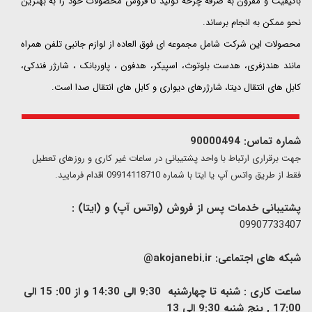
باکیفیت و مقرون به صرفه چرخه تولید تا فروش محصولات خود را به بهترین
نحو ممکن به انجام برساند.
محصولات این شرکت شامل مجموعه ای فوق العاده از لوازم جانبی تلفن همراه
مانند هندزفری، هدست بلوتوث، اسپیکر، هدفون ، پاوربانک ، شارژر فندکی،
کابل های انتقال دیتا، شارژرهای دیواری و کابل های انتقال صدا است.
شماره تماس: 90000494
​​جهت برقراری ارتباط با واحد پشتیبانی در ساعات غیر کاری و روزهای تعطیل
فقط از طریق واتس آپ یا ایتا با شماره 09914118710 اقدام فرمایید.
پشتیبانی خدمات پس از فروش (واتس آپ) و (ایتا) :
09907733407
شبکه های اجتماعی:
akojanebi.ir@
ساعت کاری : شنبه تا چهارشنبه 9:30 الی 14:30 و از 00: 15 الی
17:00 , پنج شنبه 9:30 الی 13