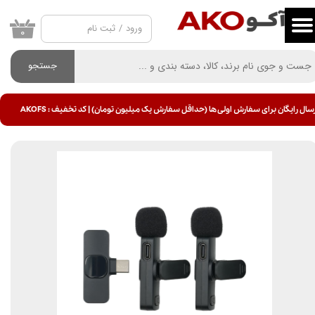
ورود
/
ثبت نام
حساب کاربری من
۰
تغییر گذر واژه
جستجو
سفارشات
سال رایگان برای سفارش اولی ها (حداقل سفارش یک میلیون تومان) | کد تخفیف : AKOFS
خروج از حساب کاربری