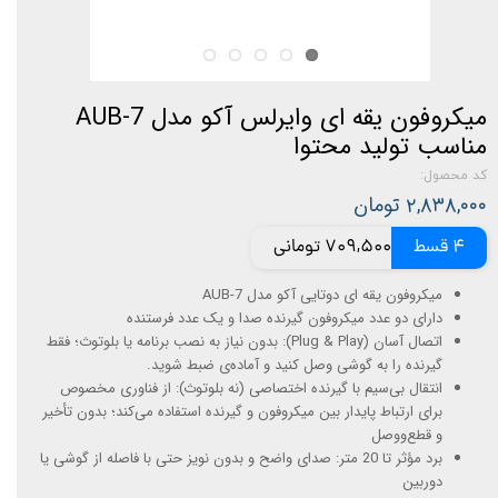
میکروفون یقه ای وایرلس آکو مدل AUB-7
مناسب تولید محتوا
کد محصول:
۲,۸۳۸,۰۰۰ تومان
4 قسط
709,500 تومانی
میکروفون یقه ای دوتایی آکو مدل AUB-7
دارای دو عدد میکروفون گیرنده صدا و یک عدد فرستنده
اتصال آسان (Plug & Play): بدون نیاز به نصب برنامه یا بلوتوث؛ فقط
گیرنده را به گوشی وصل کنید و آماده‌ی ضبط شوید.
انتقال بی‌سیم با گیرنده اختصاصی (نه بلوتوث): از فناوری مخصوص
برای ارتباط پایدار بین میکروفون و گیرنده استفاده می‌کند؛ بدون تأخیر
و قطع‌و‌وصل
برد مؤثر تا 20 متر: صدای واضح و بدون نویز حتی با فاصله از گوشی یا
دوربین