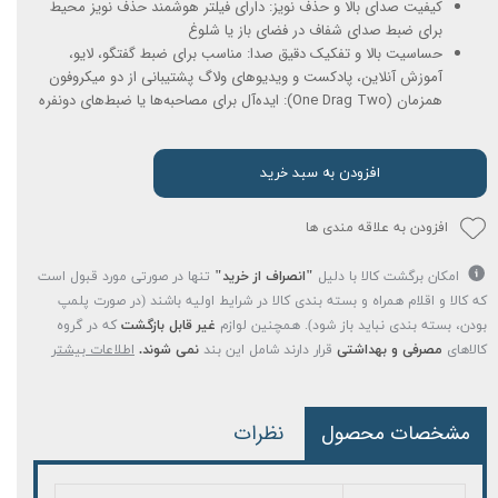
کیفیت صدای بالا و حذف نویز: دارای فیلتر هوشمند حذف نویز محیط
برای ضبط صدای شفاف در فضای باز یا شلوغ
حساسیت بالا و تفکیک دقیق صدا: مناسب برای ضبط گفتگو، لایو،
آموزش آنلاین، پادکست و ویدیوهای ولاگ پشتیبانی از دو میکروفون
همزمان (One Drag Two): ایده‌آل برای مصاحبه‌ها یا ضبط‌های دونفره
افزودن به سبد خرید
افزودن به علاقه مندی ها
امکان برگشت کالا با دلیل
"انصراف از خرید"
تنها در صورتی مورد قبول است
که کالا و اقلام همراه و بسته بندی کالا در شرایط اولیه باشند (در صورت پلمپ
بودن، بسته بندی نباید باز شود). همچنین لوازم
غیر قابل بازگشت
که در گروه
کالاهای
مصرفی و بهداشتی
قرار دارند شامل این بند
نمی شوند.
اطلاعات بیشتر
مشخصات محصول
نظرات