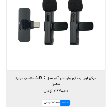
میکروفون یقه ای وایرلس آکو مدل AUB-7 مناسب تولید
محتوا
۲,۸۳۸,۰۰۰ تومان
4 قسط
709,500 تومانی