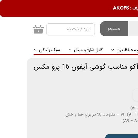
AKOF
جستجو
ورود
/
ثبت نام
۰
حساب کاربری من
و محافظ برق
کابل شارژ و مبدل
سبک زندگی
تغییر گذر واژه
سفارشات
اسب گوشی آیفون 16 پرو مکس
خروج از حساب
کاربری