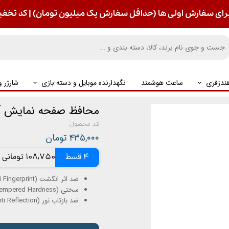
رای سفارش اولی ها (حداقل سفارش یک میلیون تومان) | کد تخفیف : S
ندزفری
ساعت هوشمند
نگهدارنده موبایل و دسته بازی
شارژر 
محافظ صفحه نمایش آکو من
کد محصول:
۴۳۵,۰۰۰ تومان
4 قسط
108,750 تومانی
ضد اثر انگشت (Anti Fingerprint)
سختی 9H (9H Tempered Hardness) – مقاومت بالا در برابر خط و خش
ضد بازتاب نور (AR – Anti Reflection)