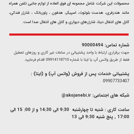
محصولات این شرکت شامل مجموعه ای فوق العاده از لوازم جانبی تلفن همراه
مانند هندزفری، هدست بلوتوث، اسپیکر، هدفون ، پاوربانک ، شارژر فندکی،
کابل های انتقال دیتا، شارژرهای دیواری و کابل های انتقال صدا است.
شماره تماس: 90000494
​​جهت برقراری ارتباط با واحد پشتیبانی در ساعات غیر کاری و روزهای تعطیل
فقط از طریق واتس آپ یا ایتا با شماره 09914118710 اقدام فرمایید.
پشتیبانی خدمات پس از فروش (واتس آپ) و (ایتا) :
09907733407
شبکه های اجتماعی:
akojanebi.ir@
ساعت کاری : شنبه تا چهارشنبه 9:30 الی 14:30 و از 00: 15 الی
17:00 , پنج شنبه 9:30 الی 13