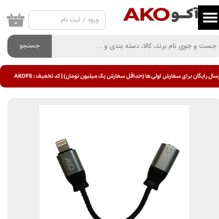
ورود
/
ثبت نام
حساب کاربری من
۰
تغییر گذر واژه
جستجو
سفارشات
سال رایگان برای سفارش اولی ها (حداقل سفارش یک میلیون تومان) | کد تخفیف : AKOFS
خروج از حساب کاربری