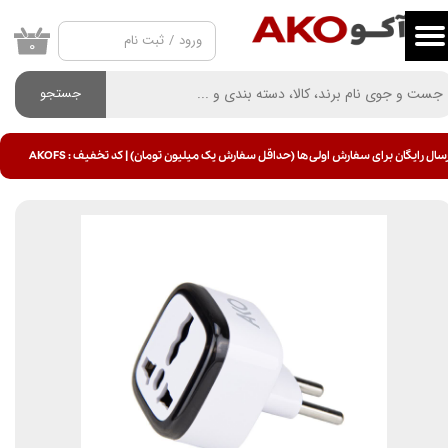
ورود
/
ثبت نام
حساب کاربری من
۰
تغییر گذر واژه
جستجو
سفارشات
سال رایگان برای سفارش اولی ها (حداقل سفارش یک میلیون تومان) | کد تخفیف : AKOFS
خروج از حساب کاربری