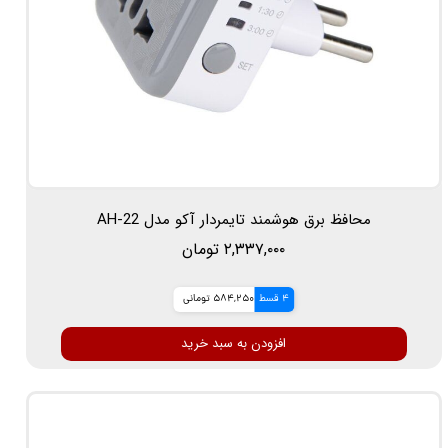
محافظ برق هوشمند تایمردار آکو مدل AH-22
۲,۳۳۷,۰۰۰ تومان
4 قسط
584,250 تومانی
افزودن به سبد خرید