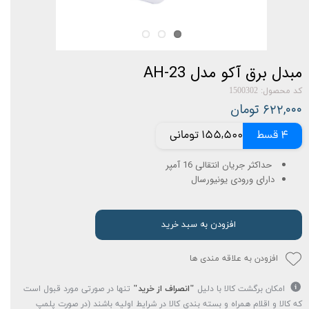
مبدل برق آکو مدل AH-23
کد محصول: 1500302
۶۲۲,۰۰۰ تومان
4 قسط
155,500 تومانی
حداکثر جریان انتقالی 16 آمپر
دارای ورودی یونیورسال
افزودن به سبد خرید
افزودن به علاقه مندی ها
امکان برگشت کالا با دلیل
"انصراف از خرید"
تنها در صورتی مورد قبول است
که کالا و اقلام همراه و بسته بندی کالا در شرایط اولیه باشند (در صورت پلمپ