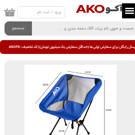
ورود
/
ثبت نام
حساب کاربری من
۰
تغییر گذر واژه
جستجو
سفارشات
سال رایگان برای سفارش اولی ها (حداقل سفارش یک میلیون تومان) | کد تخفیف : AKOFS
خروج از حساب کاربری