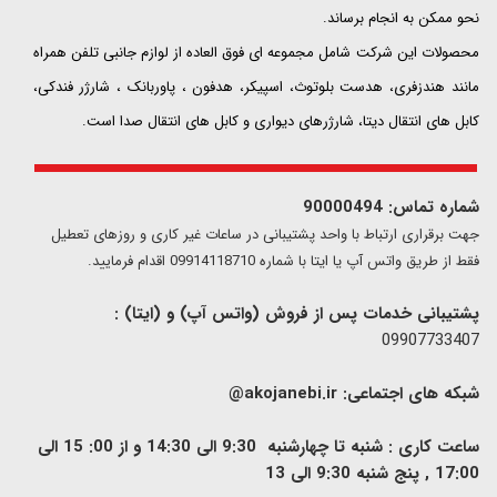
نحو ممکن به انجام برساند.
محصولات این شرکت شامل مجموعه ای فوق العاده از لوازم جانبی تلفن همراه
مانند هندزفری، هدست بلوتوث، اسپیکر، هدفون ، پاوربانک ، شارژر فندکی،
کابل های انتقال دیتا، شارژرهای دیواری و کابل های انتقال صدا است.
شماره تماس: 90000494
​​جهت برقراری ارتباط با واحد پشتیبانی در ساعات غیر کاری و روزهای تعطیل
فقط از طریق واتس آپ یا ایتا با شماره 09914118710 اقدام فرمایید.
پشتیبانی خدمات پس از فروش (واتس آپ) و (ایتا) :
09907733407
شبکه های اجتماعی:
akojanebi.ir@
ساعت کاری : شنبه تا چهارشنبه 9:30 الی 14:30 و از 00: 15 الی
17:00 , پنج شنبه 9:30 الی 13