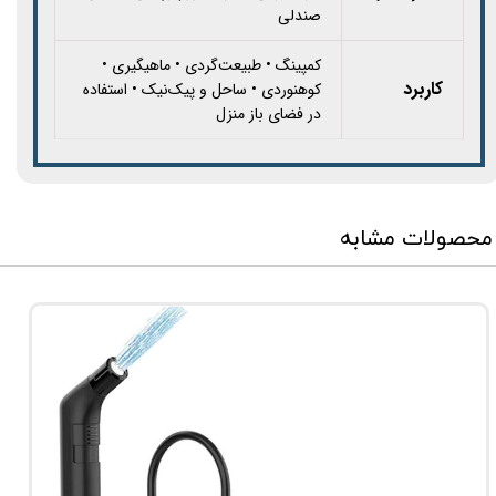
صندلی
کمپینگ • طبیعت‌گردی • ماهیگیری •
کاربرد
کوهنوردی • ساحل و پیک‌نیک • استفاده
در فضای باز منزل
محصولات مشابه