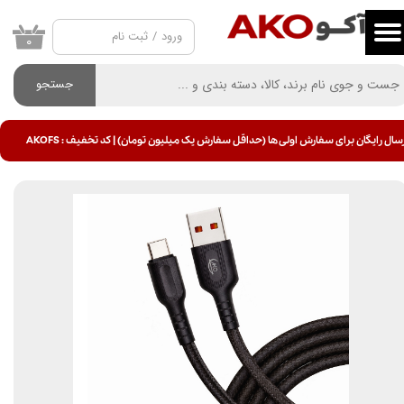
ورود
/
ثبت نام
حساب کاربری من
۰
تغییر گذر واژه
جستجو
سفارشات
سال رایگان برای سفارش اولی ها (حداقل سفارش یک میلیون تومان) | کد تخفیف : AKOFS
خروج از حساب کاربری