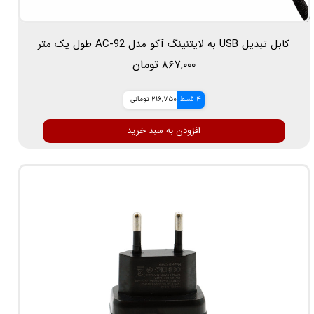
کابل تبدیل USB به لایتنینگ آکو مدل AC-92 طول یک متر
۸۶۷,۰۰۰ تومان
4 قسط
216,750 تومانی
افزودن به سبد خرید