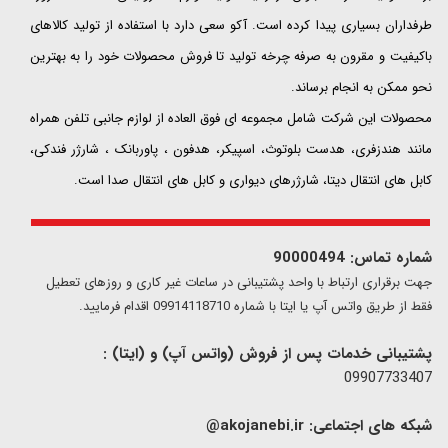
طرفداران بسیاری پیدا کرده است. آکو سعی دارد با استفاده از تولید کالاهای
باکیفیت و مقرون به صرفه چرخه تولید تا فروش محصولات خود را به بهترین
نحو ممکن به انجام برساند.
محصولات این شرکت شامل مجموعه ای فوق العاده از لوازم جانبی تلفن همراه
مانند هندزفری، هدست بلوتوث، اسپیکر، هدفون ، پاوربانک ، شارژر فندکی،
کابل های انتقال دیتا، شارژرهای دیواری و کابل های انتقال صدا است.
شماره تماس: 90000494
​​جهت برقراری ارتباط با واحد پشتیبانی در ساعات غیر کاری و روزهای تعطیل
فقط از طریق واتس آپ یا ایتا با شماره 09914118710 اقدام فرمایید.
پشتیبانی خدمات پس از فروش (واتس آپ) و (ایتا) :
09907733407
شبکه های اجتماعی:
akojanebi.ir@