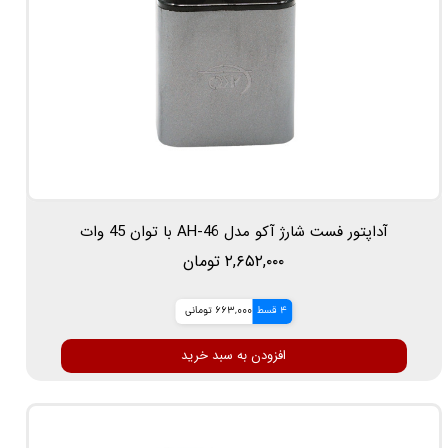
آداپتور فست شارژ آکو مدل AH-46 با توان 45 وات
۲,۶۵۲,۰۰۰ تومان
4 قسط
663,000 تومانی
افزودن به سبد خرید