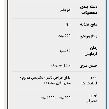
دسته بندی
اتو بخار
محصولات
منبع تغذیه
برق
ولتاژ ورودی
220 ولت
زمان
30 ثانیه
گرمایش
جنس سری
استیل ضدزنگ
سایر
دارای طراحی تاشو - بخاردهی مداوم -
قابلیت‌ ها
مخزن قابل مشاهده
توان
900 وات تا 1300 وات
مصرفی