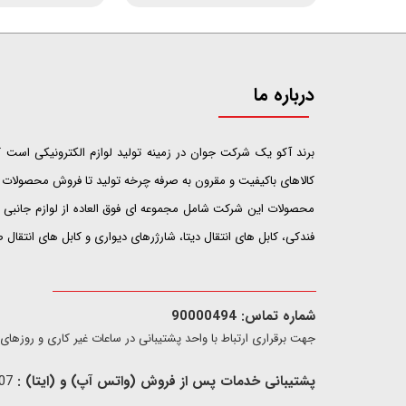
درباره ما
​​​​​​​برند آکو یک شرکت جوان در زمینه تولید لوازم الکترونیکی اس
کالاهای باکیفیت و مقرون به صرفه چرخه تولید تا فروش محصولات خ
محصولات این شرکت شامل مجموعه ای فوق العاده از لوازم جانبی ت
فندکی، کابل های انتقال دیتا، شارژرهای دیواری و کابل های انتقال
شماره تماس: 90000494
​​جهت برقراری ارتباط با واحد پشتیبانی در ساعات غیر کاری و روزهای تعطیل فقط از ط
پشتیبانی خدمات پس از فروش (واتس آپ) و (ایتا) :
09907733407