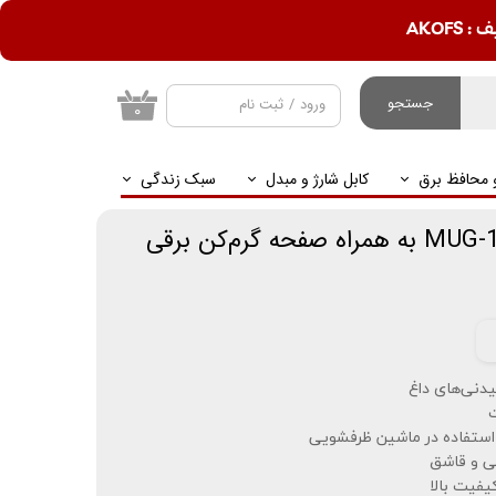
AKOF
جستجو
ورود
/
ثبت نام
۰
حساب کاربری من
و محافظ برق
کابل شارژ و مبدل
سبک زندگی
تغییر گذر واژه
سفارشات
خروج از حساب
کاربری
شیدنی‌های داغ
ت
ستفاده در ماشین ظرفشویی
ی و قاشق
یفیت بالا