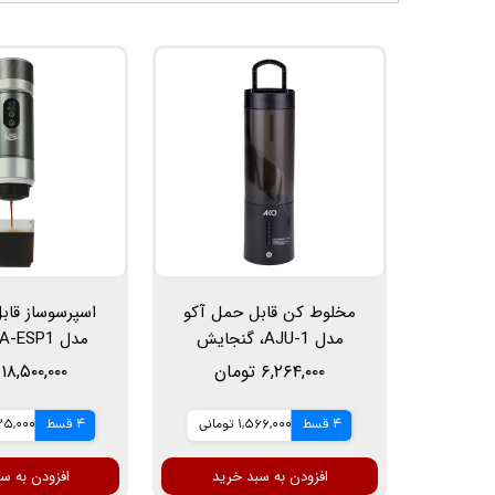
مخلوط کن قابل حمل آکو
اسپرسوساز قاب
مدل AJU-1، گنجایش
450میلی لیتر
دم‌آوری آب سر
۶,۲۶۴,۰۰۰ تومان
۱۸,۵۰۰,۰۰۰ تومان
سازگار با پودر
4 قسط
1,566,000 تومانی
4 قسط
4,625,000 
افزودن به سبد خرید
افزودن به س