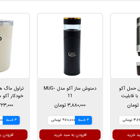
ل حمل آکو
دمنوش ساز آکو مدل MUG-
تراول ماگ ه
مدل A-ESP1 با قابلیت
11
د و گرم و
۳,۸۸۰,۰۰۰ تومان
۳,۷۲۳,۰۰۰ ت
 یا کپسول
آستر استی
تومانی
4 قسط
970,000 تومانی
4 قسط
750
بد خرید
افزودن به سبد خرید
افزودن ب