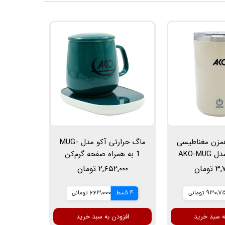
مزن مغناطیسی
ماگ حرارتی آکو مدل MUG-
خودکار آکو مدل AKO-MUG
1 به همراه صفحه گرم‌کن
با ظرفیت 350 میلی‌لیتر و
برقی
ومان
۲,۶۵۲,۰۰۰ تومان
ل 304.
930, تومانی
4 قسط
663,000 تومانی
ه سبد خرید
افزودن به سبد خرید