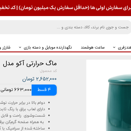
رای سفارش اولی ها (حداقل سفارش یک میلیون تومان) | کد تخفیف : S
ندزفری
ساعت هوشمند
نگهدارنده موبایل و دسته بازی
شارژر 
ماگ حرارتی آکو مدل MUG-1 به همراه صفحه گرم‌کن برقی
کد محصول:
۲,۶۵۲,۰۰۰ تومان
4 قسط
663,000 تومانی
دوام بالا در برابر حرارت نو
دارای لعاب براق با رنگ ثاب
شست‌وشوی راحت و قابل ا
به همراه صفحه گرم‌کن برق
ساخته شده از سرامیک با ک