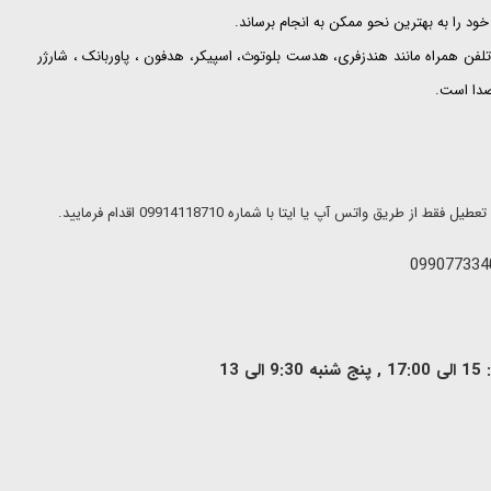
ود را به بهترین نحو ممکن به انجام برساند.
لفن همراه مانند هندزفری، هدست بلوتوث، اسپیکر، هدفون ، پاوربانک ، شارژر
 صدا است.
ریق واتس آپ یا ایتا با شماره 09914118710 اقدام فرمایید.