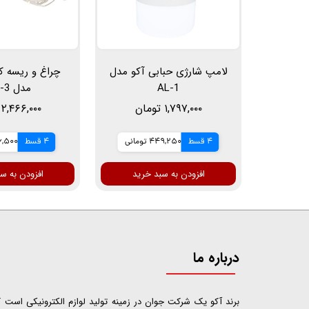
لامپ شارژی حبابی آکو مدل
چراغ و ریسه ک
AL-1
مدل LED-3
۱,۷۹۷,۰۰۰ تومان
۲,۴۶۶,۰۰۰ تومان
4 قسط
449,250 تومانی
4 قسط
616,500 ت
افزودن به سبد خرید
افزودن به س
درباره ما
​​​​​​​برند آکو یک شرکت جوان در زمینه تولید لوازم الکترونیکی اس