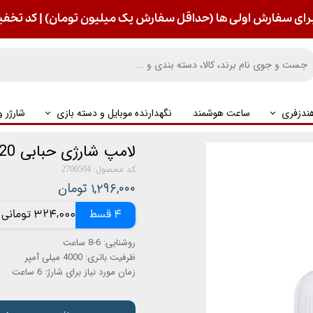
رای سفارش اولی ها (حداقل سفارش یک میلیون تومان) | کد تخفیف : S
ندزفری
ساعت هوشمند
نگهدارنده موبایل و دسته بازی
شارژر 
لامپ شارژی حبابی 20وات آکو مدل AL-2
کد محصول: 2700504
۱,۲۹۶,۰۰۰ تومان
4 قسط
324,000 تومانی
روشنایی: 6-8 ساعت
ظرفیت باتری: 4000 میلی آمپر
زمان مورد نیاز برای شارژ: 6 ساعت