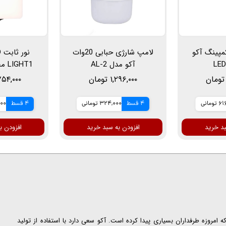
مپینگ آکو
لامپ شارژی حبابی 20وات
آکو مدل AL-2
HT1
محتوا و عکا
۱,۲۹۶,۰۰۰ تومان
۵,۷۵۴,۰۰۰ ت
می
ومانی
4 قسط
324,000 تومانی
4 قسط
,500
بد خرید
افزودن به سبد خرید
افزودن ب
ت که امروزه طرفداران بسیاری پیدا کرده است. آکو سعی دارد با استفاده از تولید