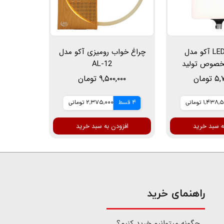
نور ثابت LED آکو مدل
چراغ خواب رومیزی آکو مدل
LIG مخصوص تولید
AL-12
سی تبلیغاتی و
ومان
۹,۵۰۰,۰۰۰ تومان
کاپ
1,438 تومانی
4 قسط
2,375,000 تومانی
ه سبد خرید
افزودن به سبد خرید
​راهنمای خرید
چگونه میتوانیم خرید کنیم؟