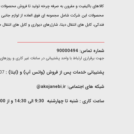
کالاهای باکیفیت و مقرون به صرفه چرخه تولید تا فروش محصولات خ
محصولات این شرکت شامل مجموعه ای فوق العاده از لوازم جانبی ت
فندکی، کابل های انتقال دیتا، شارژرهای دیواری و کابل های انتقال
شماره تماس: 90000494
​​جهت برقراری ارتباط با واحد پشتیبانی در ساعات غیر کاری و روزهای تعطیل فقط از ط
پشتیبانی خدمات پس از فروش (واتس آپ) و (ایتا) :
09907733407
شبکه های اجتماعی:
akojanebi.ir@
ساعت کاری : شنبه تا چهارشنبه 9:30 الی 14:30 و از 00: 15 الی 17:00 , پنج شنبه 9:30 الی 13