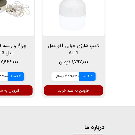
لامپ شارژی حبابی آکو مدل
چراغ و ریسه ک
AL-1
مدل LED-3
۱,۷۹۷,۰۰۰ تومان
۲,۴۶۶,۰۰۰ تومان
4 قسط
449,250 تومانی
4 قسط
616,500 ت
افزودن به سبد خرید
افزودن به س
درباره ما