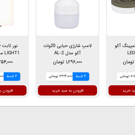
مپینگ آکو
لامپ شارژی حبابی 20وات
آکو مدل AL-2
HT1
محتوا و عکا
۱,۲۹۶,۰۰۰ تومان
۵,۷۵۴,۰۰۰ ت
می
ومانی
4 قسط
324,000 تومانی
4 قسط
,500
بد خرید
افزودن به سبد خرید
افزودن ب