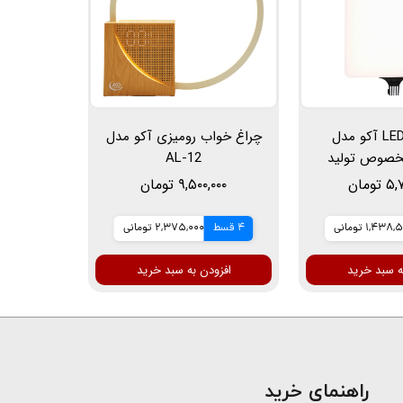
نور ثابت LED آکو مدل
چراغ خواب رومیزی آکو مدل
LIG مخصوص تولید
AL-12
سی تبلیغاتی و
ومان
۹,۵۰۰,۰۰۰ تومان
کاپ
1,438 تومانی
4 قسط
2,375,000 تومانی
ه سبد خرید
افزودن به سبد خرید
​راهنمای خرید