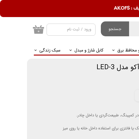
AKOF
جستجو
ورود
/
ثبت نام
۰
حساب کاربری من
و محافظ برق
کابل شارژ و مبدل
سبک زندگی
تغییر گذر واژه
سفارشات
مدل LED-3
خروج از حساب
کاربری
ر کمپینگ، طبیعت‌گردی یا داخل چادر.
یا فانتزی برای استفاده داخل خانه یا روی میز