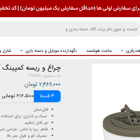
رای سفارش اولی ها (حداقل سفارش یک میلیون تومان) | کد تخفیف : S
ندزفری
ساعت هوشمند
نگهدارنده موبایل و دسته بازی
شارژر 
چراغ و ریسه کمپینگ آکو 
کد محصول: 2700503
۲,۴۶۶,۰۰۰ تومان
4 قسط
616,500 تومانی
قابل‌حمل
سبک و شارژی: برای استفاده د
نور قابل تنظیم
ظاهر زیبا یا خاص: طراحی شیک 
مصرف کم و طول عمر بالا