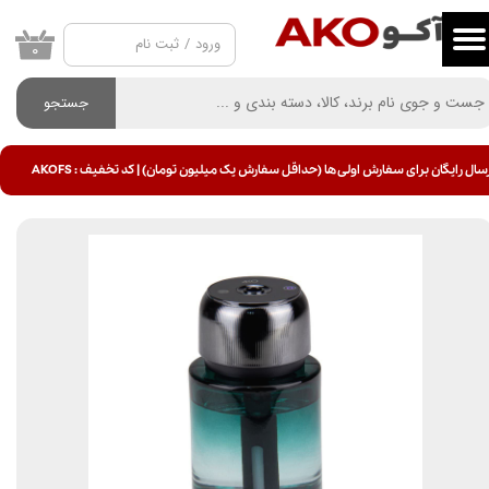
ورود
/
ثبت نام
حساب کاربری من
۰
تغییر گذر واژه
جستجو
سفارشات
سال رایگان برای سفارش اولی ها (حداقل سفارش یک میلیون تومان) | کد تخفیف : AKOFS
خروج از حساب کاربری