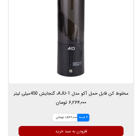
مخلوط کن قابل حمل آکو مدل AJU-1، گنجایش 450میلی لیتر
۶,۲۶۴,۰۰۰ تومان
4 قسط
1,566,000 تومانی
افزودن به سبد خرید