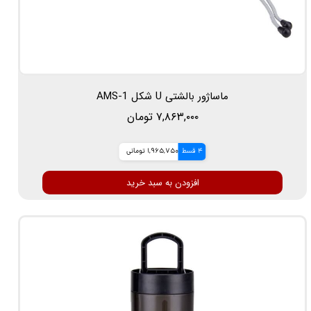
ماساژور بالشتی U شکل AMS-1
۷,۸۶۳,۰۰۰ تومان
4 قسط
1,965,750 تومانی
افزودن به سبد خرید