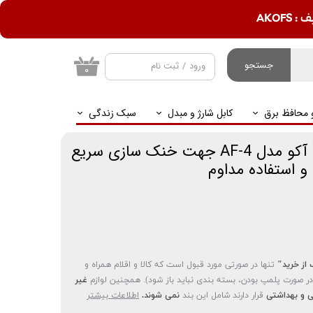
AKOF
جستجو
ورود
/
ثبت نام
۰
حساب کاربری من
و محافظ برق
کابل شارژ و مبدل
سبک زندگی
تغییر گذر واژه
سفارشات
فن خنک کننده موبایل آکو مدل AF-4 جهت خنک سازی سریع
و استفاده مداوم
خروج از حساب
کاربری
 از خرید"
تنها در صورتی مورد قبول است که کالا و اقلام همراه و
(در صورت پلمپ بودن، بسته بندی نباید باز شود). همچنین لوازم
غیر
 و بهداشتی
قرار دارند شامل این بند
نمی شوند.
اطلاعات بیشتر