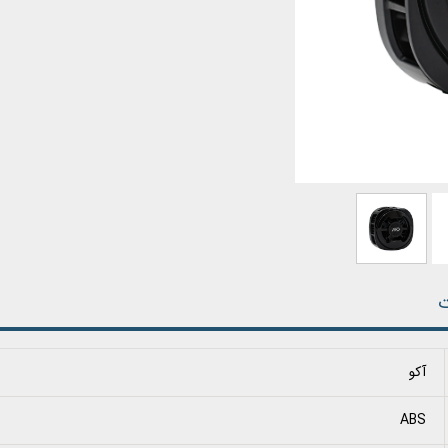
ت
آکو
ABS