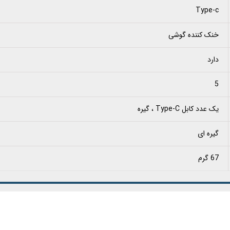
Type-c
خنک کننده گوشی
دارد
5
یک عدد کابل Type-C ، گیره
گیره ای
67 گرم