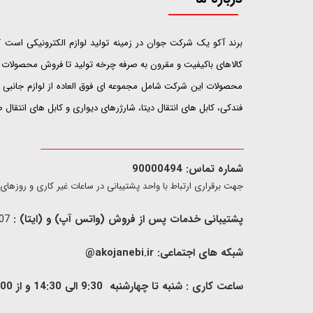
​​​​​​​برند آکو یک شرکت جوان در زمینه تولید لوازم الکترونیکی اس
کالاهای باکیفیت و مقرون به صرفه چرخه تولید تا فروش محصولات خ
محصولات این شرکت شامل مجموعه ای فوق العاده از لوازم جانبی ت
فندکی، کابل های انتقال دیتا، شارژرهای دیواری و کابل های انتقال
شماره تماس: 90000494
​​جهت برقراری ارتباط با واحد پشتیبانی در ساعات غیر کاری و روزهای تعطیل فقط از ط
پشتیبانی خدمات پس از فروش (واتس آپ) و (ایتا) :
09907733407
شبکه های اجتماعی:
akojanebi.ir@
ساعت کاری : شنبه تا چهارشنبه 9:30 الی 14:30 و از 00: 15 الی 17:00 , پنج شنبه 9:30 الی 13