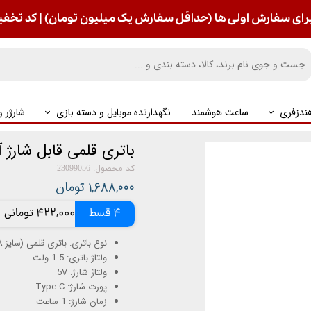
رای سفارش اولی ها (حداقل سفارش یک میلیون تومان) | کد تخفیف : S
ندزفری
ساعت هوشمند
نگهدارنده موبایل و دسته بازی
شارژر 
باتری قلمی قابل شارژ آکو 5V 1800 mWh
کد محصول: 23099056
۱,۶۸۸,۰۰۰ تومان
4 قسط
422,000 تومانی
نوع باتری: باتری قلمی (سایز AA)
ولتاژ باتری: 1.5 ولت
ولتاژ شارژ: 5V
پورت شارژ: Type-C
زمان شارژ: 1 ساعت