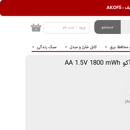
AKOF
جستجو
ورود
/
ثبت نام
۰
حساب کاربری من
و محافظ برق
کابل شارژ و مبدل
سبک زندگی
تغییر گذر واژه
سفارشات
AA 1.
خروج از حساب
کاربری