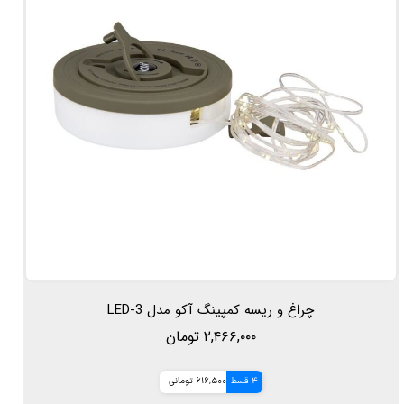
چراغ و ریسه کمپینگ آکو مدل LED-3
۲,۴۶۶,۰۰۰ تومان
4 قسط
616,500 تومانی