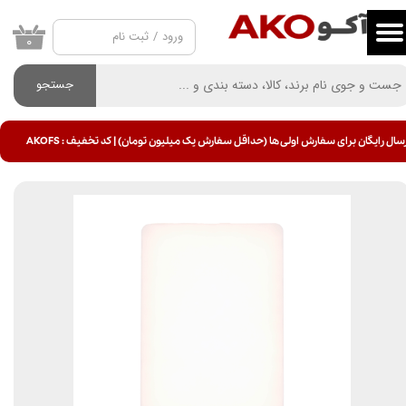
ورود
/
ثبت نام
حساب کاربری من
۰
تغییر گذر واژه
جستجو
سفارشات
سال رایگان برای سفارش اولی ها (حداقل سفارش یک میلیون تومان) | کد تخفیف : AKOFS
خروج از حساب کاربری