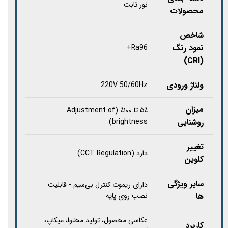
نور ثابت
محصولات
شاخص
نمود رنگ
Ra96+
(CRI)
ولتاژ ورودی
220V 50/60Hz
میزان
۵٪ تا ۱۰۰٪ (Adjustment of
روشنایی
brightness)
تغییر
دارد (CCT Regulation)
کلوین
سایر ویژگی
دارای ریموت کنترل بی‌سیم - قابلیت
ها
نصب روی پایه
عکاسی محصول، تولید محتوا، میکاپ،
کاربرد