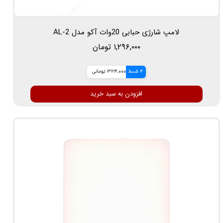
لامپ شارژی حبابی 20وات آکو مدل AL-2
۱,۲۹۶,۰۰۰ تومان
4 قسط
324,000 تومانی
افزودن به سبد خرید