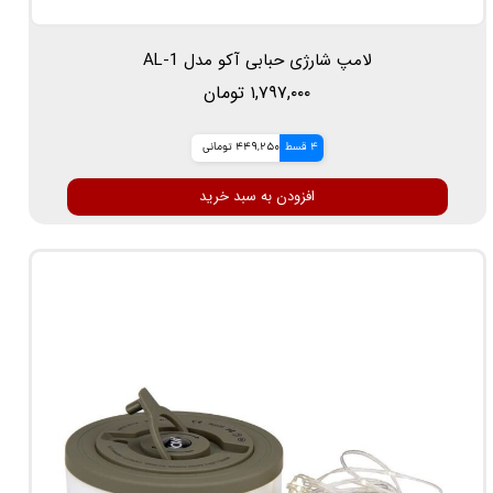
لامپ شارژی حبابی آکو مدل AL-1
۱,۷۹۷,۰۰۰ تومان
4 قسط
449,250 تومانی
افزودن به سبد خرید