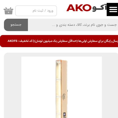
ورود
/
ثبت نام
حساب کاربری من
۰
تغییر گذر واژه
جستجو
سفارشات
سال رایگان برای سفارش اولی ها (حداقل سفارش یک میلیون تومان) | کد تخفیف : AKOFS
خروج از حساب کاربری