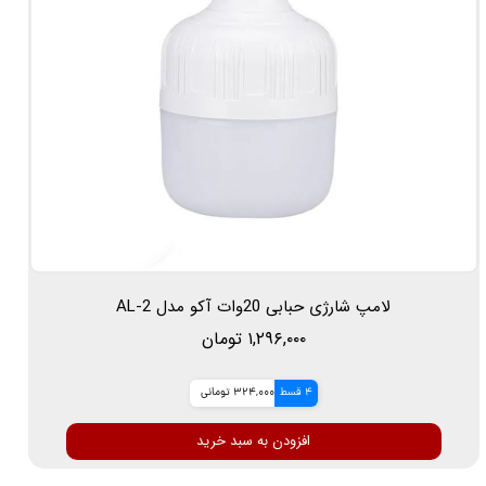
لامپ شارژی حبابی 20وات آکو مدل AL-2
۱,۲۹۶,۰۰۰ تومان
4 قسط
324,000 تومانی
افزودن به سبد خرید