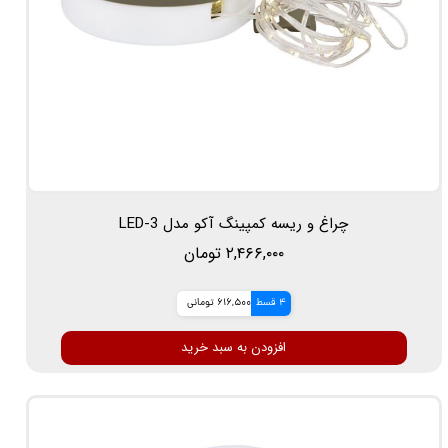
چراغ و ریسه کمپینگ آکو مدل LED-3
۲,۴۶۶,۰۰۰ تومان
4 قسط
616,500 تومانی
افزودن به سبد خرید