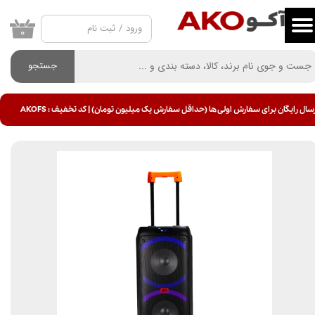
ورود
/
ثبت نام
حساب کاربری من
۰
تغییر گذر واژه
جستجو
سفارشات
سال رایگان برای سفارش اولی ها (حداقل سفارش یک میلیون تومان) | کد تخفیف : AKOFS
خروج از حساب کاربری