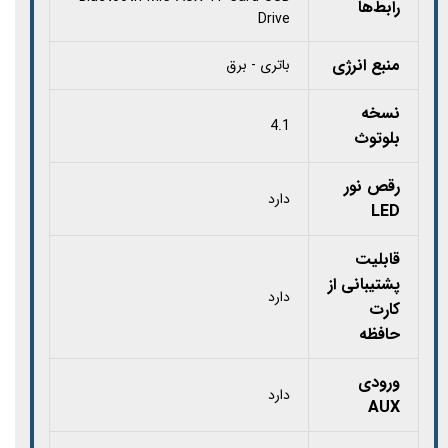
رابط‌ها
Drive
منبع انرژی
باتری - برق
نسخه
4.1
بلوتوث
رقص نور
دارد
LED
قابلیت
پشتیبانی از
دارد
کارت‌
حافظه
ورودی
دارد
AUX