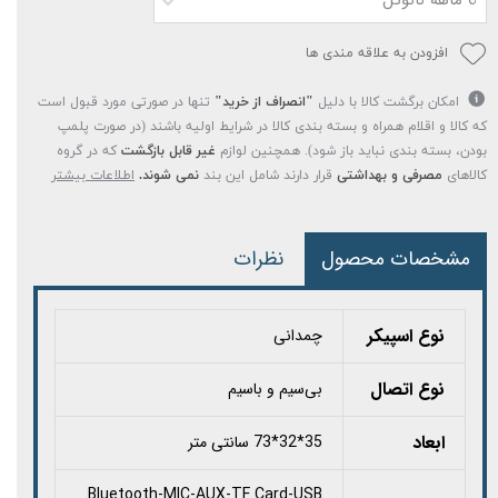
افزودن به علاقه مندی ها
امکان برگشت کالا با دلیل
"انصراف از خرید"
تنها در صورتی مورد قبول است
که کالا و اقلام همراه و بسته بندی کالا در شرایط اولیه باشند (در صورت پلمپ
بودن، بسته بندی نباید باز شود). همچنین لوازم
غیر قابل بازگشت
که در گروه
کالاهای
مصرفی و بهداشتی
قرار دارند شامل این بند
نمی شوند.
اطلاعات بیشتر
مشخصات محصول
نظرات
نوع اسپیکر
چمدانی
نوع اتصال
بی‌سیم و باسیم
ابعاد
35*32*73 سانتی متر
Bluetooth-MIC-AUX-TF Card-USB