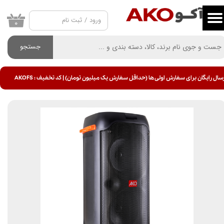
ورود
/
ثبت نام
حساب کاربری من
۰
تغییر گذر واژه
جستجو
سفارشات
سال رایگان برای سفارش اولی ها (حداقل سفارش یک میلیون تومان) | کد تخفیف : AKOFS
خروج از حساب کاربری