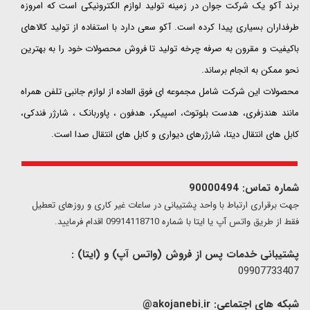
​​​​​​​برند آکو یک شرکت جوان در زمینه تولید لوازم الکترونیکی است که امروزه
طرفداران بسیاری پیدا کرده است. آکو سعی دارد با استفاده از تولید کالاهای
باکیفیت و مقرون به صرفه چرخه تولید تا فروش محصولات خود را به بهترین
نحو ممکن به انجام برساند.
محصولات این شرکت شامل مجموعه ای فوق العاده از لوازم جانبی تلفن همراه
مانند هندزفری، هدست بلوتوث، اسپیکر، هدفون ، پاوربانک ، شارژر فندکی،
کابل های انتقال دیتا، شارژرهای دیواری و کابل های انتقال صدا است.
شماره تماس: 90000494
​​جهت برقراری ارتباط با واحد پشتیبانی در ساعات غیر کاری و روزهای تعطیل
فقط از طریق واتس آپ یا ایتا با شماره 09914118710 اقدام فرمایید.
پشتیبانی خدمات پس از فروش (واتس آپ) و (ایتا) :
09907733407
شبکه های اجتماعی:
akojanebi.ir@