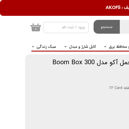
AKOF
جستجو
ورود
/
ثبت نام
۰
حساب کاربری من
و محافظ برق
کابل شارژ و مبدل
سبک زندگی
تغییر گذر واژه
سفارشات
مدل Boom Box 300
خروج از حساب
کاربری
TF Ca