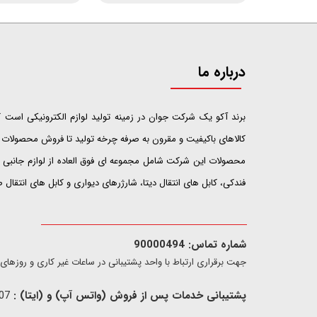
درباره ما
​​​​​​​برند آکو یک شرکت جوان در زمینه تولید لوازم الکترونیکی اس
کالاهای باکیفیت و مقرون به صرفه چرخه تولید تا فروش محصولات خ
محصولات این شرکت شامل مجموعه ای فوق العاده از لوازم جانبی ت
فندکی، کابل های انتقال دیتا، شارژرهای دیواری و کابل های انتقال
شماره تماس: 90000494
​​جهت برقراری ارتباط با واحد پشتیبانی در ساعات غیر کاری و روزهای تعطیل فقط از ط
پشتیبانی خدمات پس از فروش (واتس آپ) و (ایتا) :
09907733407