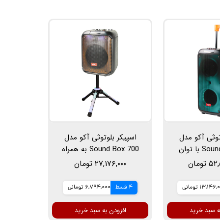
توثی آکو مدل
اسپیکر بلوتوثی آکو مدل
Sound Box 750 با توان
Sound Box 700 به همراه
روجی 60 وات به همراه
پایه نگهدارنده اسپیکر با
تومان
۲۷,۱۷۶,۰۰۰ تومان
روفون
توان خروجی 60 وات
13,146 تومانی
4 قسط
6,794,000 تومانی
ه سبد خرید
افزودن به سبد خرید