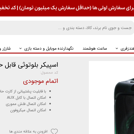
رای سفارش اولی ها (حداقل سفارش یک میلیون تومان) | کد تخفیف : S
ندزفری
ساعت هوشمند
نگهدارنده موبایل و دسته بازی
شارژر 
اسپیکر بلوتوثی قابل حمل آکو 
کد محصول:
اتمام موجودی
با قابلیت پشتیبانی از کارت حافظه rd
امکان اتصال با کابل AUX
امکان اتصال فلش مموری
امکان اتصال میکروفون
افزودن به علاقه مندی ها