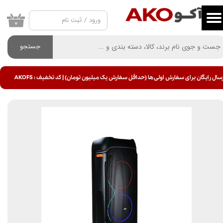
ورود
/
ثبت نام
حساب کاربری من
۰
تغییر گذر واژه
جستجو
سفارشات
سال رایگان برای سفارش اولی ها (حداقل سفارش یک میلیون تومان) | کد تخفیف : AKOFS
خروج از حساب کاربری