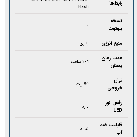
رابط‌ها
Flash
نسخه
5
بلوتوث
منبع انرژی
باتری
مدت زمان
3-4 ساعت
پخش
توان
80 وات
خروجی
رقص نور
دارد
LED
قابلیت ضد
ندارد
آب